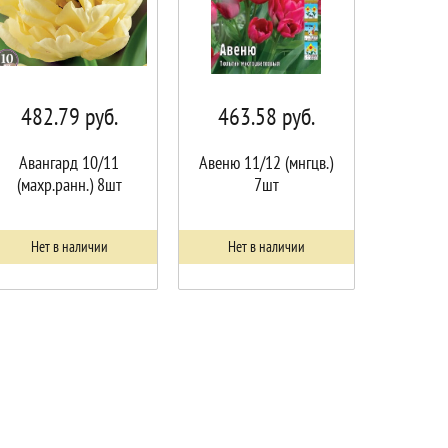
482.79
руб.
463.58
руб.
Авангард 10/11
Авеню 11/12 (мнгцв.)
(махр.ранн.) 8шт
7шт
Нет в наличии
Нет в наличии