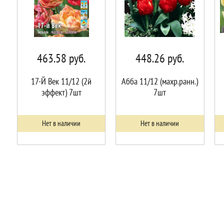
463.58
руб.
448.26
руб.
17-Й Век 11/12 (2й
Абба 11/12 (махр.ранн.)
эффект) 7шт
7шт
Нет в наличии
Нет в наличии