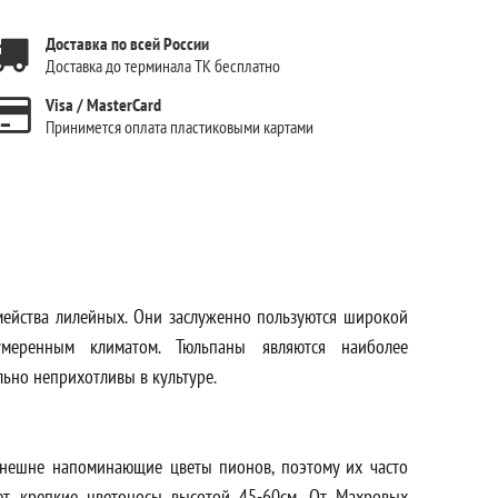
Доставка по всей России
Доставка до терминала ТК бесплатно
Visa / MasterCard
Принимется оплата пластиковыми картами
мейства лилейных. Они заслуженно пользуются широкой
меренным климатом. Тюльпаны являются наиболее
льно неприхотливы в культуре.
внешне напоминающие цветы пионов, поэтому их часто
т крепкие цветоносы высотой 45-60см. От Махровых