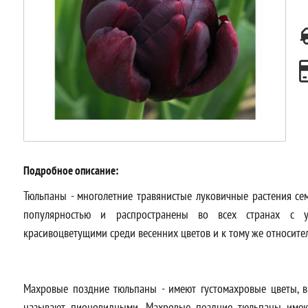
Подробное описание:
Тюльпаны - многолетние травянистые луковичные растения се
популярностью и распространены во всех странах с у
красивоцветущими среди весенних цветов и к тому же относите
Махровые поздние тюльпаны - имеют густомахровые цветы, 
называют пионовидными. Махровые поздние тюльпаны имею