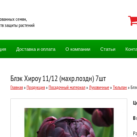
ованных семян,
ств защиты растений
ция
Доставка и оплата
О компании
Статьи
Конт
Блэк Хироу 11/12 (махр.поздн) 7шт
Главная
»
Продукция
»
Посадочный материал
»
Луковичные
»
Тюльпан
» Блэ
Ц
В
Ра