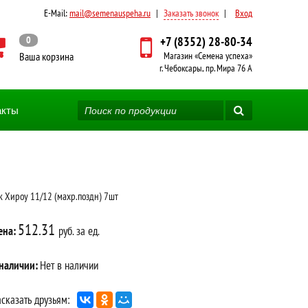
E-Mail:
mail@semenauspeha.ru
|
Заказать звонок
|
Вход
0
+7 (8352) 28-80-34
Ваша корзина
Магазин «Семена успеха»
г. Чебоксары, пр. Мира 76 А
акты
к Хироу 11/12 (махр.поздн) 7шт
512.31
ена:
руб. за ед.
 наличии:
Нет в наличии
сказать друзьям: