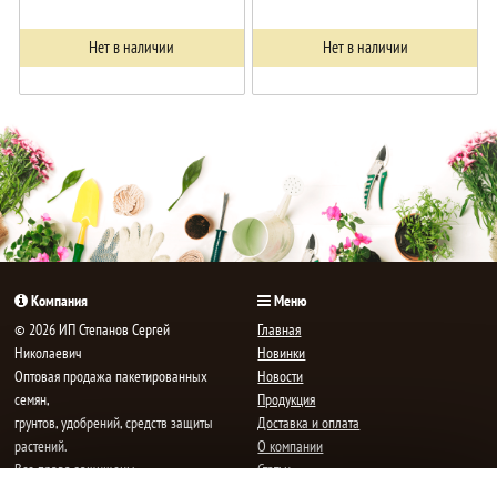
Нет в наличии
Нет в наличии
Компания
Меню
© 2026 ИП Степанов Сергей
Главная
Николаевич
Новинки
Oптовая продажа пакетированных
Новости
семян,
Продукция
грунтов, удобрений, средств защиты
Доставка и оплата
растений.
О компании
Все права защищены.
Статьи
Контакты