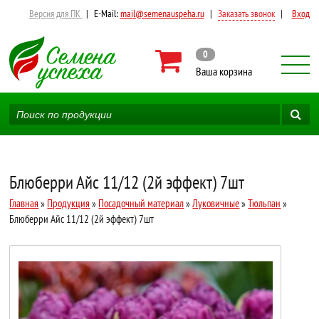
Версия для ПК
|
E-Mail:
mail@semenauspeha.ru
|
Заказать звонок
|
Вход
0
Ваша корзина
Блюберри Айс 11/12 (2й эффект) 7шт
Главная
»
Продукция
»
Посадочный материал
»
Луковичные
»
Тюльпан
»
Блюберри Айс 11/12 (2й эффект) 7шт