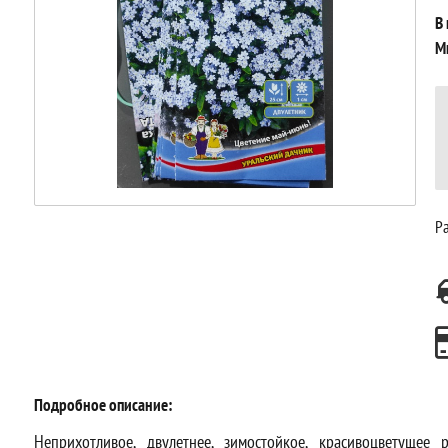
В
М
Ра
Подробное описание:
Неприхотливое, двулетнее, зимостойкое, красивоцветущее 