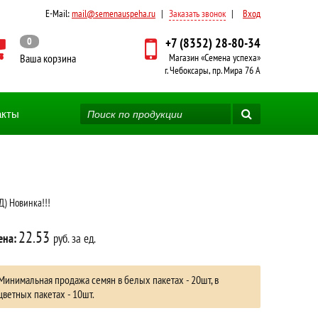
E-Mail:
mail@semenauspeha.ru
|
Заказать звонок
|
Вход
0
+7 (8352) 28-80-34
Ваша корзина
Магазин «Семена успеха»
г. Чебоксары, пр. Мира 76 А
акты
Д) Новинка!!!
22.53
ена:
руб. за ед.
Минимальная продажа семян в белых пакетах - 20шт, в
цветных пакетах - 10шт.