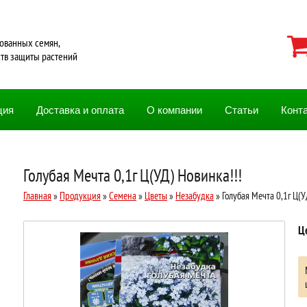
ованных семян,
ств защиты растений
ция
Доставка и оплата
О компании
Статьи
Конт
Голубая Мечта 0,1г Ц(УД) Новинка!!!
Главная
»
Продукция
»
Семена
»
Цветы
»
Незабудка
» Голубая Мечта 0,1г Ц(У
Ц