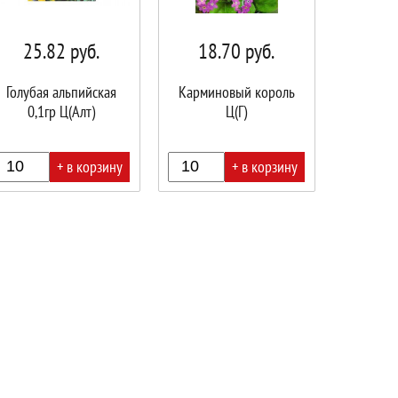
25.82
руб.
18.70
руб.
Голубая альпийская
Карминовый король
0,1гр Ц(Алт)
Ц(Г)
+ в корзину
+ в корзину
В
ине!
корзине!