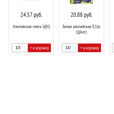
24.57
руб.
20.88
руб.
Альпийская смесь Ц(Н)
Белая альпийская 0,1гр
Ц(Алт)
+ в корзину
+ в корзину
В
В
В
корзине!
корзине!
корз