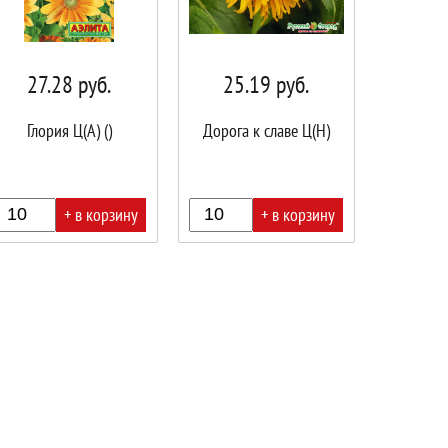
27.28
руб.
25.19
руб.
Глория Ц(А) ()
Дорога к славе Ц(Н)
+ в корзину
+ в корзину
В
ине!
корзине!