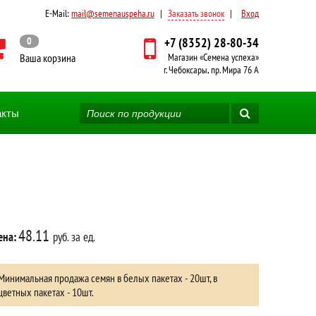
E-Mail:
mail@semenauspeha.ru
|
Заказать звонок
|
Вход
0
+7 (8352) 28-80-34
Ваша корзина
Магазин «Семена успеха»
г. Чебоксары, пр. Мира 76 А
акты
48.11
ена:
руб. за ед.
Минимальная продажа семян в белых пакетах - 20шт, в
цветных пакетах - 10шт.