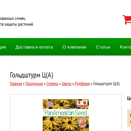
ованных семян,
ств защиты растений
ция
Доставка и оплата
О компании
Статьи
Конт
Гольдштурм Ц(А)
Главная
»
Продукция
»
Семена
»
Цветы
»
Рудбекия
» Гольдштурм Ц(А)
Ц