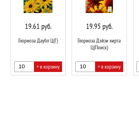
19.61
руб.
19.95
руб.
Глориоза Даубл Ц(Г)
Глориоза Дэйзи хирта
Ц(Поиск)
+ в корзину
+ в корзину
В
В
В
корзине!
корзине!
корз