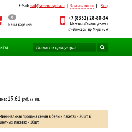
E-Mail:
mail@semenauspeha.ru
|
Заказать звонок
|
Вход
0
+7 (8352) 28-80-34
Ваша корзина
Магазин «Семена успеха»
г. Чебоксары, пр. Мира 76 А
акты
19.61
ена:
руб. за ед.
Минимальная продажа семян в белых пакетах - 20шт, в
цветных пакетах - 10шт.