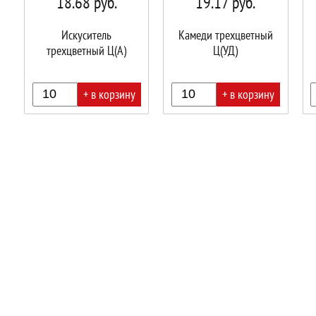
18.68
руб.
19.17
руб.
Искуситель
Камеди трехцветный
трехцветный Ц(А)
Ц(УД)
+ в корзину
+ в корзину
В
В
В
корзине!
корзине!
корз