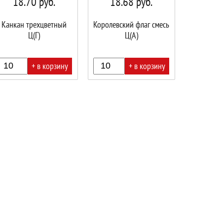
18.70
руб.
18.68
руб.
Канкан трехцветный
Королевский флаг смесь
Ц(Г)
Ц(А)
+ в корзину
+ в корзину
В
ине!
корзине!