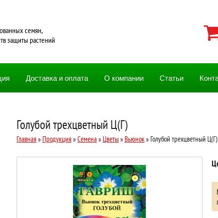
ованных семян,
ств защиты растений
ция
Доставка и оплата
О компании
Статьи
Конт
Голубой трехцветный Ц(Г)
Главная
»
Продукция
»
Семена
»
Цветы
»
Вьюнок
» Голубой трехцветный Ц(Г)
Ц