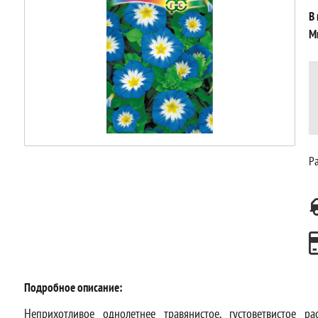
В
М
Ра
Подробное описание:
Неприхотливое однолетнее травянистое, густоветвистое р