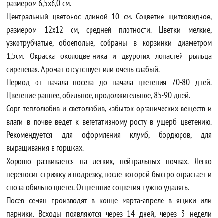
размером 6,5х6,0 см.
Центральный цветонос длиной 10 см. Соцветие щитковидное,
размером 12х12 см, средней плотности. Цветки мелкие,
узкотрубчатые, обоеполые, собраны в корзинки диаметром
1,5см. Окраска околоцветника и двурогих лопастей рыльца
сиреневая. Аромат отсутствует или очень слабый.
Период от начала посева до начала цветения 70-80 дней.
Цветение раннее, обильное, продолжительное, 85-90 дней.
Сорт теплолюбив и светолюбив, избыток органических веществ и
влаги в почве ведет к вегетативному росту в ущерб цветению.
Рекомендуется для оформления клумб, бордюров, для
выращивания в горшках.
Хорошо развивается на легких, нейтральных почвах. Легко
переносит стрижку и подрезку, после которой быстро отрастает и
снова обильно цветет. Отцветшие соцветия нужно удалять.
Посев семян производят в конце марта-апреле в ящики или
парники. Всходы появляются через 14 дней, через 3 недели