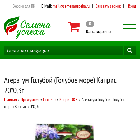
Версия для ПК
|
E-Mail:
mail@semenauspeha.ru
|
Заказать звонок
|
Вход
0
Ваша корзина
Агератум Голубой (Голубое море) Каприс
20*0,3г
Главная
»
Продукция
»
Семена
»
Каприс ФХ
» Агератум Голубой (Голубое
море) Каприс 20*0,3г