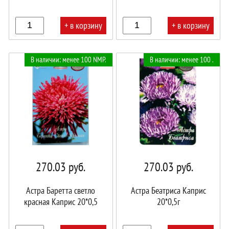
+ в корзину
+ в корзину
В
В
В наличии: менее 100 NMP.
В наличии: менее 100 .
корзине!
корзине!
270.03
руб.
270.03
руб.
Астра Баретта светло
Астра Беатриса Каприс
красная Каприс 20*0,5
20*0,5г