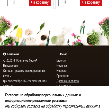
+ в корзину
+ в корзину
В
В
корзине!
корзине!
Компания
Меню
© 2026 ИП Степанов Сергей
Главная
Николаевич
Новинки
Oптовая продажа пакетированных
Новости
семян,
Продукция
грунтов, удобрений, средств защиты
Доставка и оплата
растений.
О компании
Все права защищены.
Статьи
Согласие на обработку персональных данных и
Контакты
E-mail:
mail@semenauspeha.ru
информационно-рекламные рассылки
Телефон: +7 (8352) 28-80-34
Мы собираем согласия на обработку персональных данных в