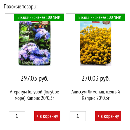
Похожие товары:
В наличии: менее 100 NMP.
В наличии: менее 100 NMP.
297.03
руб.
270.03
руб.
Агератум Голубой (Голубое
Алиссум Лимонад, желтый
море) Каприс 20*0,3г
Каприс 20*0,3г
+ в корзину
+ в корзину
В
В