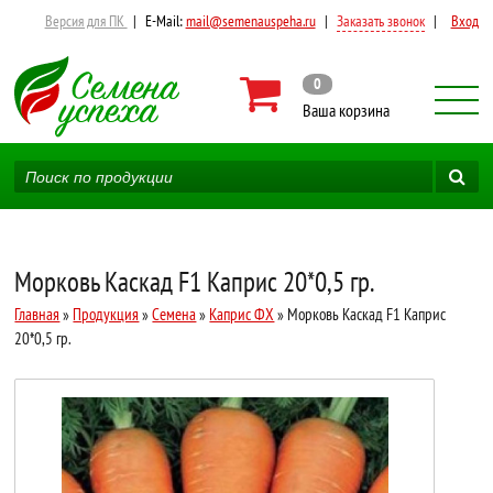
Версия для ПК
|
E-Mail:
mail@semenauspeha.ru
|
Заказать звонок
|
Вход
0
Ваша корзина
Морковь Каскад F1 Каприс 20*0,5 гр.
Главная
»
Продукция
»
Семена
»
Каприс ФХ
» Морковь Каскад F1 Каприс
20*0,5 гр.