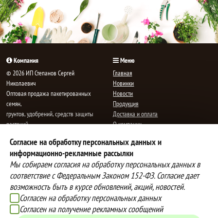
корзине!
корзине!
Компания
Меню
© 2026 ИП Степанов Сергей
Главная
Николаевич
Новинки
Oптовая продажа пакетированных
Новости
семян,
Продукция
грунтов, удобрений, средств защиты
Доставка и оплата
растений.
О компании
Все права защищены.
Статьи
Согласие на обработку персональных данных и
Контакты
E-mail:
mail@semenauspeha.ru
информационно-рекламные рассылки
Телефон: +7 (8352) 28-80-34
Мы собираем согласия на обработку персональных данных в
Адрес: г. Чебоксары, пр. Мира 76 А
соответствие с Федеральным Законом 152-ФЗ. Согласие дает
возможность быть в курсе обновлений, акций, новостей.
Согласен на обработку персональных данных
Способы оплаты
Доставка
Согласен на получение рекламных сообщений
Вы можете оплатить покупки
Наша компания осуществляет