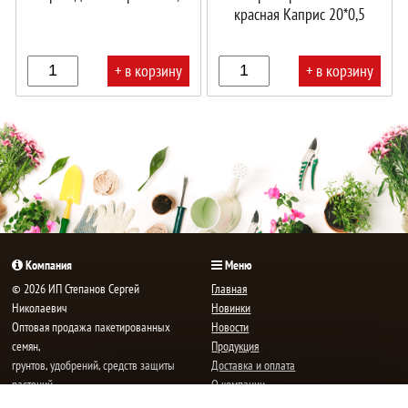
красная Каприс 20*0,5
+ в корзину
+ в корзину
В
В
корзине!
корзине!
Компания
Меню
© 2026 ИП Степанов Сергей
Главная
Николаевич
Новинки
Oптовая продажа пакетированных
Новости
семян,
Продукция
грунтов, удобрений, средств защиты
Доставка и оплата
растений.
О компании
Все права защищены.
Статьи