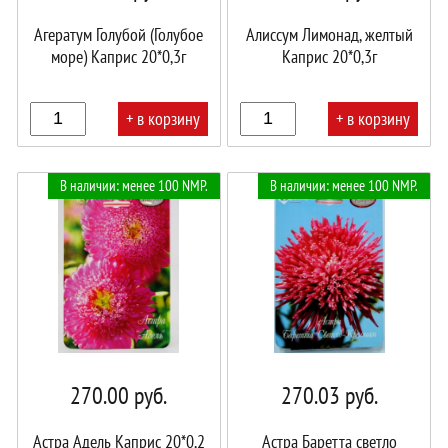
Агератум Голубой (Голубое
Алиссум Лимонад, желтый
море) Каприс 20*0,3г
Каприс 20*0,3г
+ в корзину
+ в корзину
В
В
В наличии: менее 100 NMP.
В наличии: менее 100 NMP.
корзине!
корзине!
270.00
руб.
270.03
руб.
Астра Адель Каприс 20*0,2
Астра Баретта светло