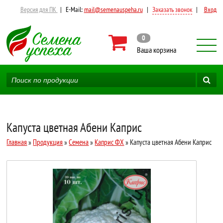
Версия для ПК
|
E-Mail:
mail@semenauspeha.ru
|
Заказать звонок
|
Вход
0
Ваша корзина
Капуста цветная Абени Каприс
Главная
»
Продукция
»
Семена
»
Каприс ФХ
» Капуста цветная Абени Каприс