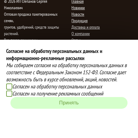
© 2026 ИП Степанов Сергей
Главная
Николаевич
Новинки
Oптовая продажа пакетированных
Новости
семян,
Продукция
грунтов, удобрений, средств защиты
Доставка и оплата
растений.
О компании
Все права защищены.
Статьи
Контакты
Согласие на обработку персональных данных и
E-mail:
mail@semenauspeha.ru
Телефон: +7 (8352) 28-80-34
информационно-рекламные рассылки
Адрес: г. Чебоксары, пр. Мира 76 А
Мы собираем согласия на обработку персональных данных в
соответствие с Федеральным Законом 152-ФЗ. Согласие дает
возможность быть в курсе обновлений, акций, новостей.
Способы оплаты
Доставка
Согласен на обработку персональных данных
Вы можете оплатить покупки
Наша компания осуществляет
Согласен на получение рекламных сообщений
наличными при получении товара,
бесплатную
Принять
либо выбрать другой способ оплаты
доставку до терминалов транспортных
Инструкция по оплате банковской
компаний.
картой
Подробнее об условиях условиях
оплаты и доставки
Создание сайта -
IZEX