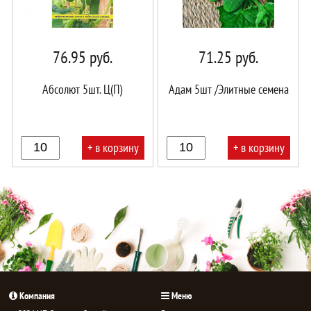
76.95
руб.
71.25
руб.
Абсолют 5шт. Ц(П)
Адам 5шт /Элитные семена
+ в корзину
+ в корзину
В
В
корзине!
корзине!
Компания
Меню