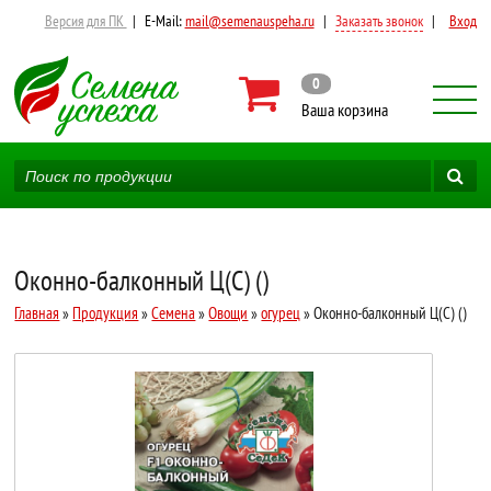
Версия для ПК
|
E-Mail:
mail@semenauspeha.ru
|
Заказать звонок
|
Вход
0
Ваша корзина
Оконно-балконный Ц(С) ()
Главная
»
Продукция
»
Семена
»
Овощи
»
огурец
» Оконно-балконный Ц(С) ()