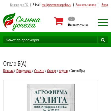
Версия для ПК
|
E-Mail:
mail@semenauspeha.ru
|
Заказать звонок
|
Вход
0
Ваша корзина
Отело Б(А)
Главная
»
Продукция
»
Семена
»
Овощи
»
огурец
» Отело Б(А)