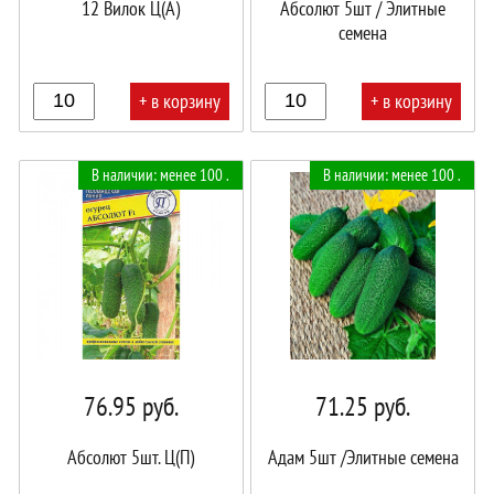
12 Вилок Ц(А)
Абсолют 5шт / Элитные
семена
+ в корзину
+ в корзину
В
В
В наличии: менее 100 .
В наличии: менее 100 .
корзине!
корзине!
76.95
руб.
71.25
руб.
Абсолют 5шт. Ц(П)
Адам 5шт /Элитные семена