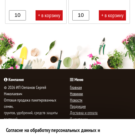
+ в корзину
+ в корзину
В
В
корзине!
корзине!
Компания
Меню
© 2026 ИП Степанов Сергей
Главная
Николаевич
Новинки
Oптовая продажа пакетированных
Новости
семян,
Продукция
грунтов, удобрений, средств защиты
Доставка и оплата
растений.
О компании
Все права защищены.
Статьи
Согласие на обработку персональных данных и
Контакты