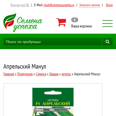
Версия для ПК
|
E-Mail:
mail@semenauspeha.ru
|
Заказать звонок
|
Вход
0
Ваша корзина
Апрельский Манул
Главная
»
Продукция
»
Семена
»
Овощи
»
огурец
» Апрельский Манул