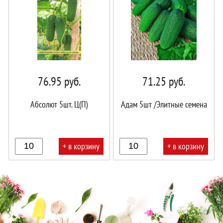
76.95
руб.
71.25
руб.
Абсолют 5шт. Ц(П)
Адам 5шт /Элитные семена
+ в корзину
+ в корзину
В
В
корзине!
корзине!