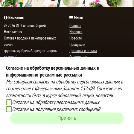
Компания
Меню
© 2026 ИП Степанов Сергей
Главная
Николаевич
Новинки
Oптовая продажа пакетированных
Новости
семян,
Продукция
грунтов, удобрений, средств защиты
Доставка и оплата
растений.
О компании
Все права защищены.
Статьи
Согласие на обработку персональных данных и
Контакты
E-mail:
mail@semenauspeha.ru
информационно-рекламные рассылки
Телефон: +7 (8352) 28-80-34
Мы собираем согласия на обработку персональных данных в
Адрес: г. Чебоксары, пр. Мира 76 А
соответствие с Федеральным Законом 152-ФЗ. Согласие дает
возможность быть в курсе обновлений, акций, новостей.
Согласен на обработку персональных данных
Способы оплаты
Доставка
Согласен на получение рекламных сообщений
Вы можете оплатить покупки
Наша компания осуществляет
наличными при получении товара,
бесплатную
Принять
либо выбрать другой способ оплаты
доставку до терминалов транспортных
Инструкция по оплате банковской
компаний.