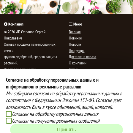
Компания
Меню
© 2026 ИП Степанов Сергей
Главная
Николаевич
Новинки
Oптовая продажа пакетированных
Новости
семян,
Продукция
грунтов, удобрений, средств защиты
Доставка и оплата
растений.
О компании
Все права защищены.
Статьи
Контакты
Согласие на обработку персональных данных и
E-mail:
mail@semenauspeha.ru
Телефон: +7 (8352) 28-80-34
информационно-рекламные рассылки
Адрес: г. Чебоксары, пр. Мира 76 А
Мы собираем согласия на обработку персональных данных в
соответствие с Федеральным Законом 152-ФЗ. Согласие дает
возможность быть в курсе обновлений, акций, новостей.
Способы оплаты
Доставка
Согласен на обработку персональных данных
Вы можете оплатить покупки
Наша компания осуществляет
Согласен на получение рекламных сообщений
наличными при получении товара,
бесплатную
Принять
либо выбрать другой способ оплаты
доставку до терминалов транспортных