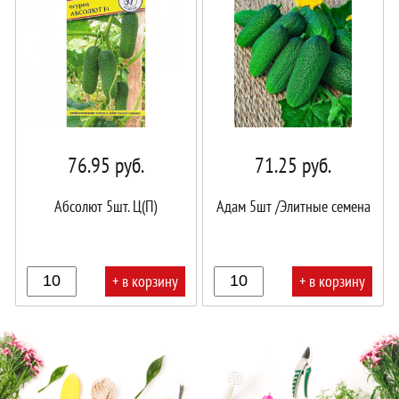
76.95
руб.
71.25
руб.
Абсолют 5шт. Ц(П)
Адам 5шт /Элитные семена
+ в корзину
+ в корзину
В
В
корзине!
корзине!