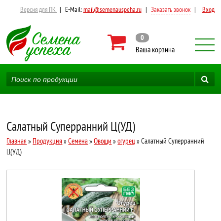
Версия для ПК
|
E-Mail:
mail@semenauspeha.ru
|
Заказать звонок
|
Вход
0
Ваша корзина
Салатный Суперранний Ц(УД)
Главная
»
Продукция
»
Семена
»
Овощи
»
огурец
» Салатный Суперранний
Ц(УД)