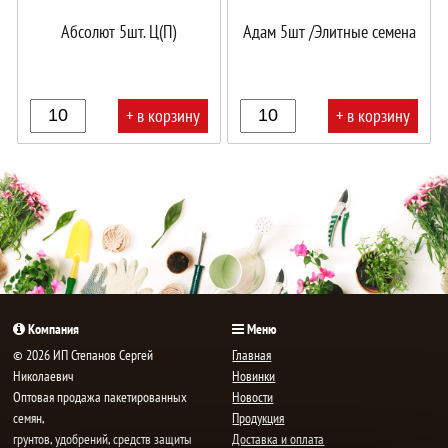
Абсолют 5шт. Ц(П)
Адам 5шт /Элитные семена
+ в корзину
+ в корзину
В
В
корзине!
корзине!
Компания
Меню
© 2026 ИП Степанов Сергей
Главная
Николаевич
Новинки
Oптовая продажа пакетированных
Новости
семян,
Продукция
грунтов, удобрений, средств защиты
Доставка и оплата