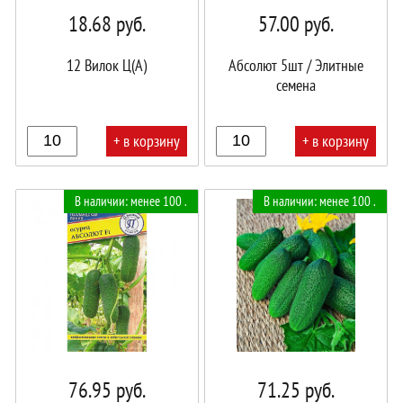
18.68
руб.
57.00
руб.
12 Вилок Ц(А)
Абсолют 5шт / Элитные
семена
+ в корзину
+ в корзину
В
В
В наличии: менее 100 .
В наличии: менее 100 .
корзине!
корзине!
76.95
руб.
71.25
руб.