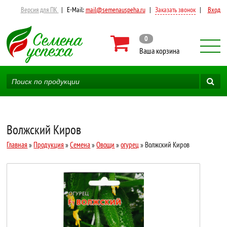
Версия для ПК
|
E-Mail:
mail@semenauspeha.ru
|
Заказать звонок
|
Вход
0
Ваша корзина
Волжский Киров
Главная
»
Продукция
»
Семена
»
Овощи
»
огурец
» Волжский Киров