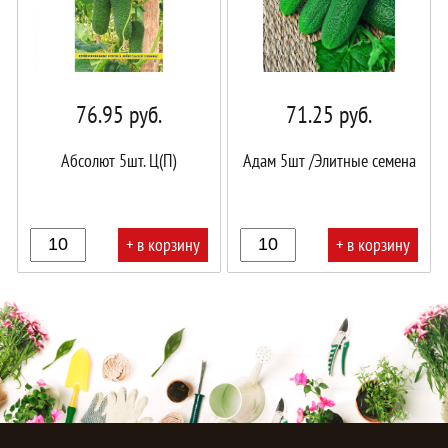
76.95
руб.
71.25
руб.
Абсолют 5шт. Ц(П)
Адам 5шт /Элитные семена
+ в корзину
+ в корзину
В
В
корзине!
корзине!