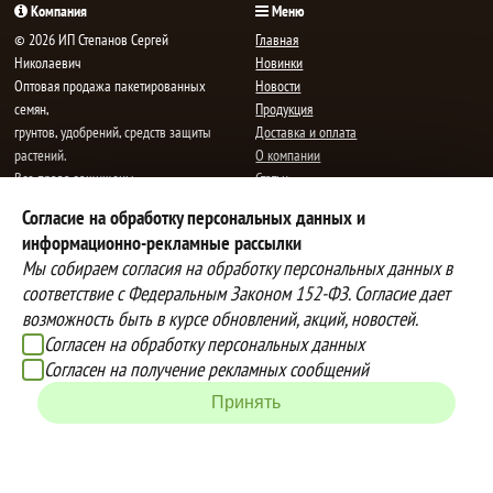
Компания
Меню
© 2026 ИП Степанов Сергей
Главная
Николаевич
Новинки
Oптовая продажа пакетированных
Новости
семян,
Продукция
грунтов, удобрений, средств защиты
Доставка и оплата
растений.
О компании
Все права защищены.
Статьи
Контакты
Согласие на обработку персональных данных и
E-mail:
mail@semenauspeha.ru
Телефон: +7 (8352) 28-80-34
информационно-рекламные рассылки
Адрес: г. Чебоксары, пр. Мира 76 А
Мы собираем согласия на обработку персональных данных в
соответствие с Федеральным Законом 152-ФЗ. Согласие дает
возможность быть в курсе обновлений, акций, новостей.
Способы оплаты
Доставка
Согласен на обработку персональных данных
Вы можете оплатить покупки
Наша компания осуществляет
Согласен на получение рекламных сообщений
наличными при получении товара,
бесплатную
Принять
либо выбрать другой способ оплаты
доставку до терминалов транспортных
Инструкция по оплате банковской
компаний.
картой
Подробнее об условиях условиях
оплаты и доставки