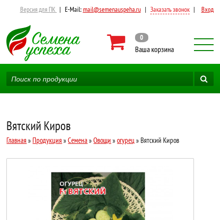
Версия для ПК
|
E-Mail:
mail@semenauspeha.ru
|
Заказать звонок
|
Вход
0
Ваша корзина
Вятский Киров
Главная
»
Продукция
»
Семена
»
Овощи
»
огурец
» Вятский Киров