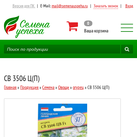
Версия для ПК
|
E-Mail:
mail@semenauspeha.ru
|
Заказать звонок
|
Вход
0
Ваша корзина
СВ 3506 Ц(П)
Главная
»
Продукция
»
Семена
»
Овощи
»
огурец
» СВ 3506 Ц(П)