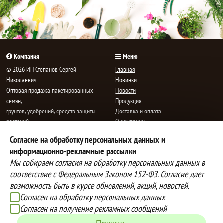
Компания
Меню
© 2026 ИП Степанов Сергей
Главная
Николаевич
Новинки
Oптовая продажа пакетированных
Новости
семян,
Продукция
грунтов, удобрений, средств защиты
Доставка и оплата
растений.
О компании
Все права защищены.
Статьи
Согласие на обработку персональных данных и
Контакты
E-mail:
mail@semenauspeha.ru
информационно-рекламные рассылки
Телефон: +7 (8352) 28-80-34
Мы собираем согласия на обработку персональных данных в
Адрес: г. Чебоксары, пр. Мира 76 А
соответствие с Федеральным Законом 152-ФЗ. Согласие дает
возможность быть в курсе обновлений, акций, новостей.
Согласен на обработку персональных данных
Способы оплаты
Доставка
Согласен на получение рекламных сообщений
Вы можете оплатить покупки
Наша компания осуществляет