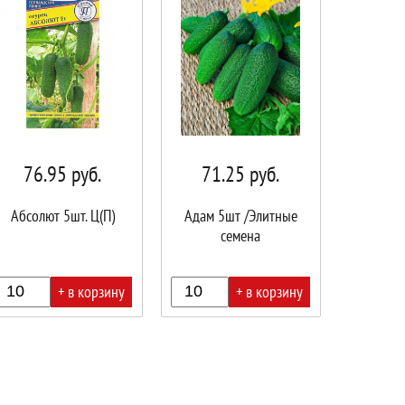
76.95
руб.
71.25
руб.
Абсолют 5шт. Ц(П)
Адам 5шт /Элитные
семена
+ в корзину
+ в корзину
В
ине!
корзине!