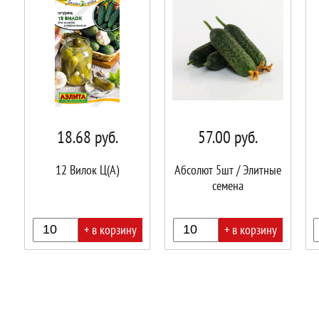
18.68
руб.
57.00
руб.
12 Вилок Ц(А)
Абсолют 5шт / Элитные
семена
+ в корзину
+ в корзину
В
В
В
корзине!
корзине!
корз