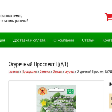
ованных семян,
ств защиты растений
ция
Доставка и оплата
О компании
Статьи
Конт
Огуречный Проспект Ц(УД)
Главная
»
Продукция
»
Семена
»
Овощи
»
огурец
» Огуречный Проспект Ц(УД
Ц