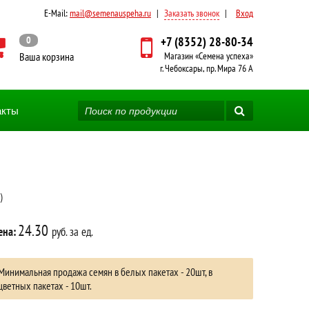
E-Mail:
mail@semenauspeha.ru
|
Заказать звонок
|
Вход
0
+7 (8352) 28-80-34
Ваша корзина
Магазин «Семена успеха»
г. Чебоксары, пр. Мира 76 А
акты
)
24.30
ена:
руб. за ед.
Минимальная продажа семян в белых пакетах - 20шт, в
цветных пакетах - 10шт.