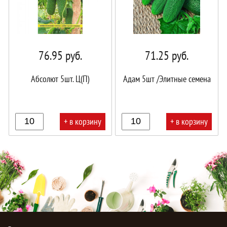
76.95
руб.
71.25
руб.
Абсолют 5шт. Ц(П)
Адам 5шт /Элитные семена
+ в корзину
+ в корзину
В
В
корзине!
корзине!