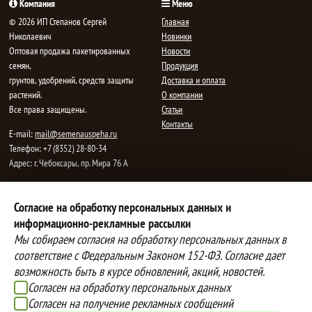
Компания
Меню
© 2026 ИП Степанов Сергей
Главная
Николаевич
Новинки
Oптовая продажа пакетированных
Новости
семян,
Продукция
грунтов, удобрений, средств защиты
Доставка и оплата
растений.
О компании
Все права защищены.
Статьи
Контакты
E-mail:
mail@semenauspeha.ru
Телефон: +7 (8352) 28-80-34
Адрес: г. Чебоксары, пр. Мира 76 А
Способы оплаты
Доставка
Согласие на обработку персональных данных и
информационно-рекламные рассылки
Вы можете оплатить покупки
Наша компания осуществляет
наличными при получении товара,
бесплатную
Мы собираем согласия на обработку персональных данных в
либо выбрать другой способ оплаты
доставку до терминалов транспортных
соответствие с Федеральным Законом 152-ФЗ. Согласие дает
Инструкция по оплате банковской
компаний.
возможность быть в курсе обновлений, акций, новостей.
картой
Подробнее об условиях условиях
Согласен на обработку персональных данных
оплаты и доставки
Согласен на получение рекламных сообщений