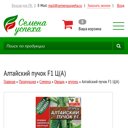
Версия для ПК
|
E-Mail:
mail@semenauspeha.ru
|
Заказать звонок
|
Вход
0
Ваша корзина
Алтайский пучок F1 Ц(А)
Главная
»
Продукция
»
Семена
»
Овощи
»
огурец
» Алтайский пучок F1 Ц(А)