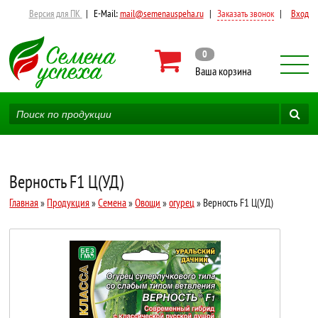
Версия для ПК
|
E-Mail:
mail@semenauspeha.ru
|
Заказать звонок
|
Вход
0
Ваша корзина
Верность F1 Ц(УД)
Главная
»
Продукция
»
Семена
»
Овощи
»
огурец
» Верность F1 Ц(УД)