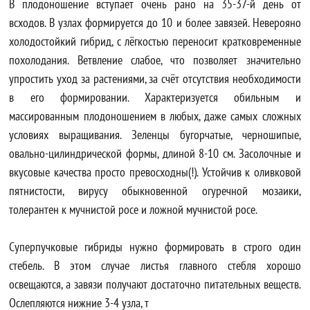
В плодоношение вступает очень рано на 35-37-й день от
всходов. В узлах формируется до 10 и более завязей. Неверояно
холодостойкий гибрид, с лёгкостью переносит кратковременные
похолодания. Ветвление слабое, что позволяет значительно
упростить уход за растениями, за счёт отсутствия необходимости
в его формировании. Характеризуется обильным и
массированным плодоношением в любых, даже самых сложных
условиях выращивания. Зеленцы бугорчатые, черношипые,
овально-цилиндрической формы, длиной 8-10 см. Засолочные и
вкусовые качества просто превосходны(!). Устойчив к оливковой
пятнистости, вирусу обыкновенной огуречной мозаики,
толерантен к мучнистой росе и ложной мучнистой росе.
Суперпучковые гибриды нужно формировать в строго один
стебель. В этом случае листья главного стебля хорошо
освещаются, а завязи получают достаточно питательных веществ.
Ослепляются нижние 3-4 узла, т