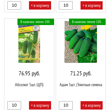
+ в корзину
+ в корзину
В
В
В наличии: менее 100 .
В наличии: менее 100 .
корзине!
корзине!
76.95
руб.
71.25
руб.
Абсолют 5шт. Ц(П)
Адам 5шт /Элитные семена
+ в корзину
+ в корзину