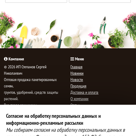
В
В
корзине!
корзине!
Компания
Меню
© 2026 ИП Степанов Сергей
Главная
Николаевич
Новинки
Oптовая продажа пакетированных
Новости
семян,
Продукция
грунтов, удобрений, средств защиты
Доставка и оплата
растений.
О компании
Все права защищены.
Статьи
Контакты
Согласие на обработку персональных данных и
E-mail:
mail@semenauspeha.ru
Телефон: +7 (8352) 28-80-34
информационно-рекламные рассылки
Адрес: г. Чебоксары, пр. Мира 76 А
Мы собираем согласия на обработку персональных данных в