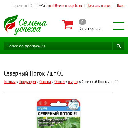
Версия для ПК
|
E-Mail:
mail@semenauspeha.ru
|
Заказать звонок
|
Вход
0
Ваша корзина
Северный Поток 7шт СС
Главная
»
Продукция
»
Семена
»
Овощи
»
огурец
» Северный Поток 7шт СС