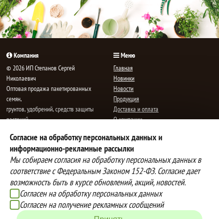
Компания
Меню
© 2026 ИП Степанов Сергей
Главная
Николаевич
Новинки
Oптовая продажа пакетированных
Новости
семян,
Продукция
грунтов, удобрений, средств защиты
Доставка и оплата
растений.
О компании
Все права защищены.
Статьи
Согласие на обработку персональных данных и
Контакты
E-mail:
mail@semenauspeha.ru
информационно-рекламные рассылки
Телефон: +7 (8352) 28-80-34
Мы собираем согласия на обработку персональных данных в
Адрес: г. Чебоксары, пр. Мира 76 А
соответствие с Федеральным Законом 152-ФЗ. Согласие дает
возможность быть в курсе обновлений, акций, новостей.
Согласен на обработку персональных данных
Способы оплаты
Доставка
Согласен на получение рекламных сообщений
Вы можете оплатить покупки
Наша компания осуществляет