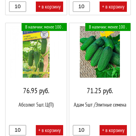
+ в корзину
+ в корзину
В
В
В наличии: менее 100 .
В наличии: менее 100 .
корзине!
корзине!
76.95
руб.
71.25
руб.
Абсолют 5шт. Ц(П)
Адам 5шт /Элитные семена
+ в корзину
+ в корзину