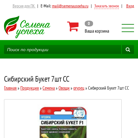
Версия для ПК
|
E-Mail:
mail@semenauspeha.ru
|
Заказать звонок
|
Вход
0
Ваша корзина
Сибирский Букет 7шт СС
Главная
»
Продукция
»
Семена
»
Овощи
»
огурец
» Сибирский Букет 7шт СС