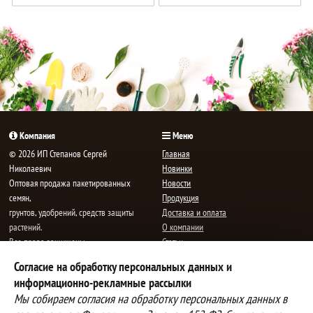
В
В
корзине!
корзине!
Компания
Меню
© 2026 ИП Степанов Сергей
Главная
Николаевич
Новинки
Oптовая продажа пакетированных
Новости
семян,
Продукция
грунтов, удобрений, средств защиты
Доставка и оплата
растений.
О компании
Все права защищены.
Статьи
Контакты
Согласие на обработку персональных данных и
E-mail:
mail@semenauspeha.ru
Телефон: +7 (8352) 28-80-34
информационно-рекламные рассылки
Адрес: г. Чебоксары, пр. Мира 76 А
Мы собираем согласия на обработку персональных данных в