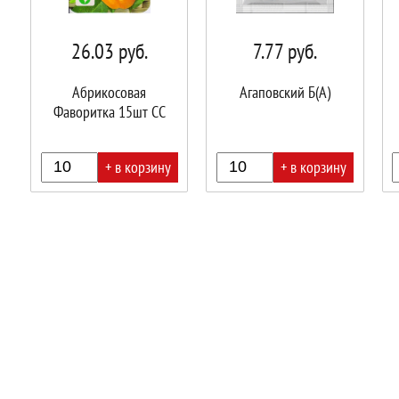
26.03
руб.
7.77
руб.
Абрикосовая
Агаповский Б(А)
Фаворитка 15шт СС
+ в корзину
+ в корзину
В
В
В
корзине!
корзине!
корз