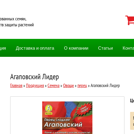
ованных семян,
ств защиты растений
ция
Доставка и оплата
О компании
Статьи
Конт
Агаповский Лидер
Главная
»
Продукция
»
Семена
»
Овощи
»
перец
» Агаповский Лидер
Ц