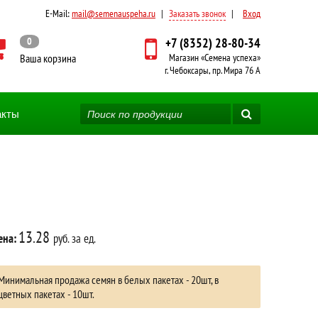
E-Mail:
mail@semenauspeha.ru
|
Заказать звонок
|
Вход
0
+7 (8352) 28-80-34
Ваша корзина
Магазин «Семена успеха»
г. Чебоксары, пр. Мира 76 А
акты
13.28
ена:
руб. за ед.
Минимальная продажа семян в белых пакетах - 20шт, в
цветных пакетах - 10шт.