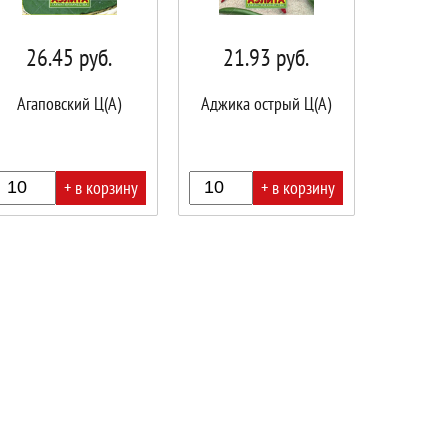
26.45
руб.
21.93
руб.
Агаповский Ц(А)
Аджика острый Ц(А)
+ в корзину
+ в корзину
В
ине!
корзине!