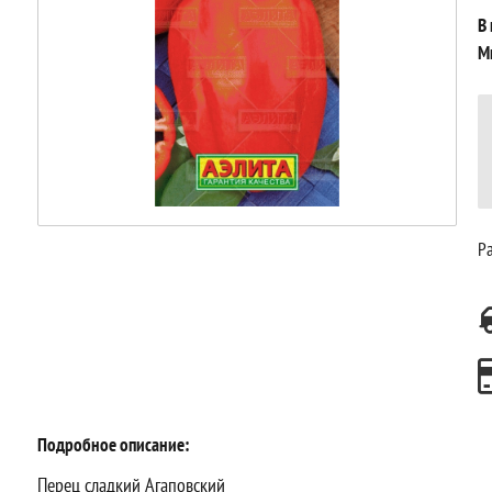
В
М
Ра
Подробное описание:
Перец сладкий Агаповский