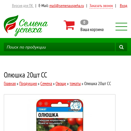
Версия для ПК
|
E-Mail:
mail@semenauspeha.ru
|
Заказать звонок
|
Вход
0
Ваша корзина
Олюшка 20шт СС
Главная
»
Продукция
»
Семена
»
Овощи
»
томаты
» Олюшка 20шт СС