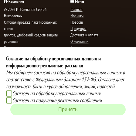
Компания
Меню
© 2026 ИП Степанов Сергей
Главная
Николаевич
Новинки
Oптовая продажа пакетированных
Новости
семян,
Продукция
грунтов, удобрений, средств защиты
Доставка и оплата
растений.
О компании
Все права защищены.
Статьи
Контакты
Согласие на обработку персональных данных и
E-mail:
mail@semenauspeha.ru
Телефон: +7 (8352) 28-80-34
информационно-рекламные рассылки
Адрес: г. Чебоксары, пр. Мира 76 А
Мы собираем согласия на обработку персональных данных в
соответствие с Федеральным Законом 152-ФЗ. Согласие дает
возможность быть в курсе обновлений, акций, новостей.
Способы оплаты
Доставка
Согласен на обработку персональных данных
Вы можете оплатить покупки
Наша компания осуществляет
Согласен на получение рекламных сообщений
наличными при получении товара,
бесплатную
Принять
либо выбрать другой способ оплаты
доставку до терминалов транспортных
Инструкция по оплате банковской
компаний.
картой
Подробнее об условиях условиях
оплаты и доставки