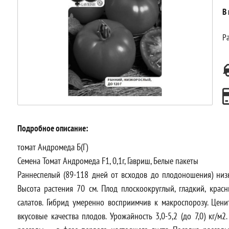
В
Ра
Подробное описание:
томат Андромеда Б(Г)
Семена Томат Андромеда F1, 0,1г, Гавриш, Белые пакеты
Раннеспелый (89-118 дней от всходов до плодоношения) низ
Высота растения 70 см. Плод плоскоокруглый, гладкий, красн
салатов. Гибрид умеренно восприимчив к макроспорозу. Цени
вкусовые качества плодов. Урожайность 3,0-5,2 (до 7,0) кг/м