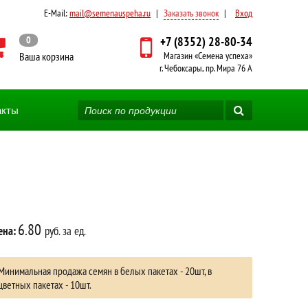
E-Mail:
mail@semenauspeha.ru
|
Заказать звонок
|
Вход
0
+7 (8352) 28-80-34
Ваша корзина
Магазин «Семена успеха»
г. Чебоксары, пр. Мира 76 А
акты
6.80
ена:
руб. за ед.
Минимальная продажа семян в белых пакетах - 20шт, в
цветных пакетах - 10шт.