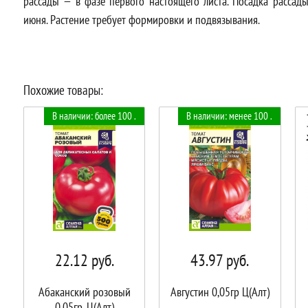
рассады — в фазе первого настоящего листа. Посадка рассад
июня. Растение требует формировки и подвязывания.
Похожие товары:
В наличии: более 100 .
В наличии: менее 100 .
22.12
руб.
43.97
руб.
Абаканский розовый
Августин 0,05гр Ц(Алт)
0,05гр. Ц(Алт)