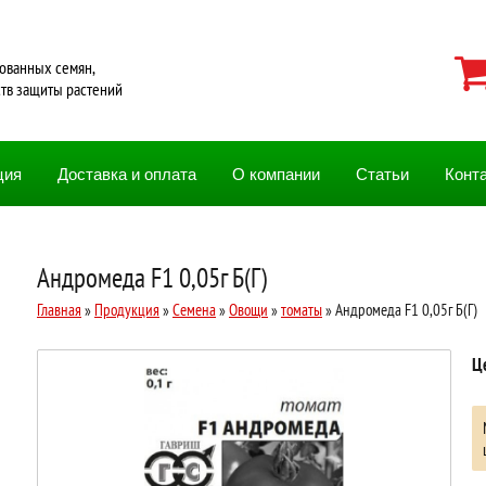
ованных семян,
ств защиты растений
ция
Доставка и оплата
О компании
Статьи
Конт
Андромеда F1 0,05г Б(Г)
Главная
»
Продукция
»
Семена
»
Овощи
»
томаты
» Андромеда F1 0,05г Б(Г)
Ц