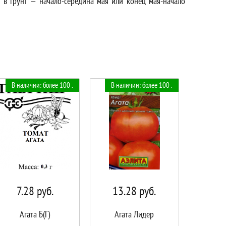
ы в грунт — начало-середина мая или конец мая-начало
В наличии: более 100 .
В наличии: более 100 .
7.28
руб.
13.28
руб.
Агата Б(Г)
Агата Лидер