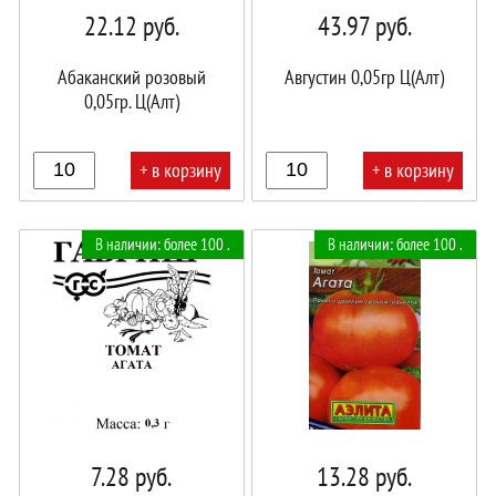
22.12
руб.
43.97
руб.
Абаканский розовый
Августин 0,05гр Ц(Алт)
0,05гр. Ц(Алт)
+ в корзину
+ в корзину
В
В
В наличии: более 100 .
В наличии: более 100 .
корзине!
корзине!
7.28
руб.
13.28
руб.