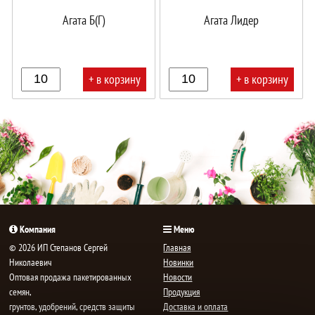
Агата Б(Г)
Агата Лидер
+ в корзину
+ в корзину
В
В
корзине!
корзине!
Компания
Меню
© 2026 ИП Степанов Сергей
Главная
Николаевич
Новинки
Oптовая продажа пакетированных
Новости
семян,
Продукция
грунтов, удобрений, средств защиты
Доставка и оплата