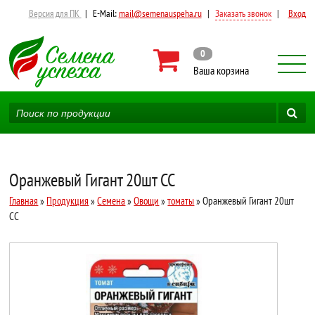
Версия для ПК
|
E-Mail:
mail@semenauspeha.ru
|
Заказать звонок
|
Вход
0
Ваша корзина
Оранжевый Гигант 20шт СС
Главная
»
Продукция
»
Семена
»
Овощи
»
томаты
» Оранжевый Гигант 20шт
СС