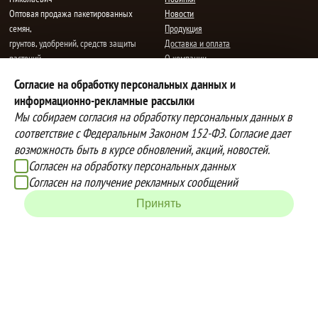
Oптовая продажа пакетированных
Новости
семян,
Продукция
грунтов, удобрений, средств защиты
Доставка и оплата
растений.
О компании
Все права защищены.
Статьи
Согласие на обработку персональных данных и
Контакты
E-mail:
mail@semenauspeha.ru
информационно-рекламные рассылки
Телефон: +7 (8352) 28-80-34
Мы собираем согласия на обработку персональных данных в
Адрес: г. Чебоксары, пр. Мира 76 А
соответствие с Федеральным Законом 152-ФЗ. Согласие дает
возможность быть в курсе обновлений, акций, новостей.
Согласен на обработку персональных данных
Способы оплаты
Доставка
Согласен на получение рекламных сообщений
Вы можете оплатить покупки
Наша компания осуществляет
наличными при получении товара,
бесплатную
Принять
либо выбрать другой способ оплаты
доставку до терминалов транспортных
Инструкция по оплате банковской
компаний.
картой
Подробнее об условиях условиях
оплаты и доставки
Создание сайта -
IZEX