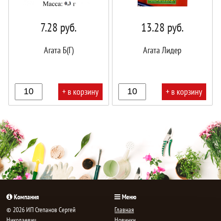
7.28
руб.
13.28
руб.
Агата Б(Г)
Агата Лидер
+ в корзину
+ в корзину
В
В
корзине!
корзине!
Компания
Меню
© 2026 ИП Степанов Сергей
Главная
Николаевич
Новинки