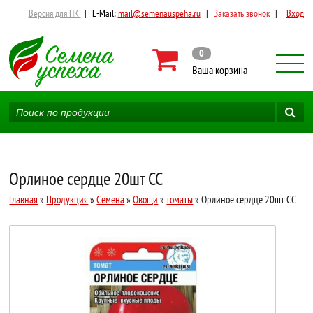
Версия для ПК
|
E-Mail:
mail@semenauspeha.ru
|
Заказать звонок
|
Вход
0
Ваша корзина
Орлиное сердце 20шт СС
Главная
»
Продукция
»
Семена
»
Овощи
»
томаты
» Орлиное сердце 20шт СС