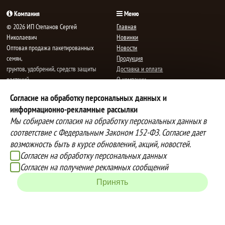
Компания
Меню
© 2026 ИП Степанов Сергей
Главная
Николаевич
Новинки
Oптовая продажа пакетированных
Новости
семян,
Продукция
грунтов, удобрений, средств защиты
Доставка и оплата
растений.
О компании
Все права защищены.
Статьи
Согласие на обработку персональных данных и
Контакты
E-mail:
mail@semenauspeha.ru
информационно-рекламные рассылки
Телефон: +7 (8352) 28-80-34
Мы собираем согласия на обработку персональных данных в
Адрес: г. Чебоксары, пр. Мира 76 А
соответствие с Федеральным Законом 152-ФЗ. Согласие дает
возможность быть в курсе обновлений, акций, новостей.
Согласен на обработку персональных данных
Способы оплаты
Доставка
Согласен на получение рекламных сообщений
Вы можете оплатить покупки
Наша компания осуществляет
наличными при получении товара,
бесплатную
Принять
либо выбрать другой способ оплаты
доставку до терминалов транспортных
Инструкция по оплате банковской
компаний.
картой
Подробнее об условиях условиях
оплаты и доставки