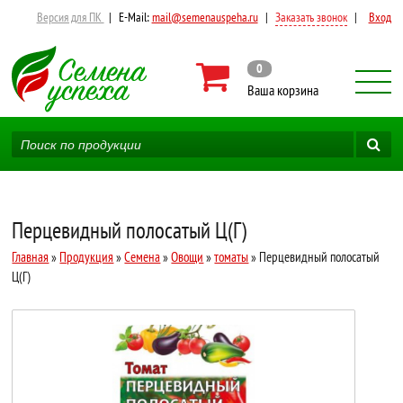
Версия для ПК
|
E-Mail:
mail@semenauspeha.ru
|
Заказать звонок
|
Вход
0
Ваша корзина
Перцевидный полосатый Ц(Г)
Главная
»
Продукция
»
Семена
»
Овощи
»
томаты
» Перцевидный полосатый
Ц(Г)