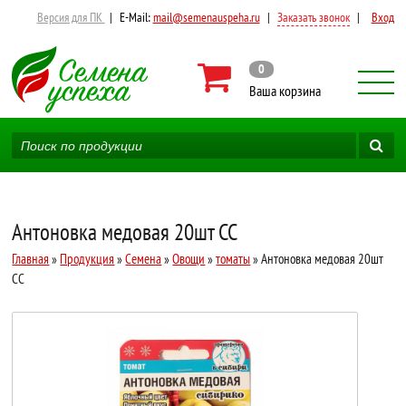
Версия для ПК
|
E-Mail:
mail@semenauspeha.ru
|
Заказать звонок
|
Вход
0
Ваша корзина
Антоновка медовая 20шт СС
Главная
»
Продукция
»
Семена
»
Овощи
»
томаты
» Антоновка медовая 20шт
СС