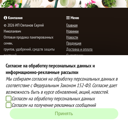
Компания
Меню
© 2026 ИП Степанов Сергей
Главная
Николаевич
Новинки
Oптовая продажа пакетированных
Новости
семян,
Продукция
грунтов, удобрений, средств защиты
Доставка и оплата
растений.
О компании
Все права защищены.
Статьи
Согласие на обработку персональных данных и
Контакты
E-mail:
mail@semenauspeha.ru
информационно-рекламные рассылки
Телефон: +7 (8352) 28-80-34
Мы собираем согласия на обработку персональных данных в
Адрес: г. Чебоксары, пр. Мира 76 А
соответствие с Федеральным Законом 152-ФЗ. Согласие дает
возможность быть в курсе обновлений, акций, новостей.
Согласен на обработку персональных данных
Способы оплаты
Доставка
Согласен на получение рекламных сообщений
Вы можете оплатить покупки
Наша компания осуществляет
наличными при получении товара,
бесплатную
Принять
либо выбрать другой способ оплаты
доставку до терминалов транспортных
Инструкция по оплате банковской
компаний.