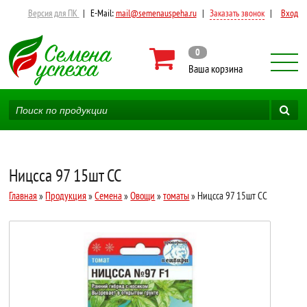
Версия для ПК
|
E-Mail:
mail@semenauspeha.ru
|
Заказать звонок
|
Вход
0
Ваша корзина
Ницсса 97 15шт СС
Главная
»
Продукция
»
Семена
»
Овощи
»
томаты
» Ницсса 97 15шт СС