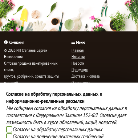
корзине!
корзине!
Компания
Меню
© 2026 ИП Степанов Сергей
Главная
Николаевич
Новинки
Oптовая продажа пакетированных
Новости
семян,
Продукция
грунтов, удобрений, средств защиты
Доставка и оплата
растений.
О компании
Все права защищены.
Статьи
Согласие на обработку персональных данных и
Контакты
E-mail:
mail@semenauspeha.ru
информационно-рекламные рассылки
Телефон: +7 (8352) 28-80-34
Мы собираем согласия на обработку персональных данных в
Адрес: г. Чебоксары, пр. Мира 76 А
соответствие с Федеральным Законом 152-ФЗ. Согласие дает
возможность быть в курсе обновлений, акций, новостей.
Согласен на обработку персональных данных
Способы оплаты
Доставка
Согласен на получение рекламных сообщений