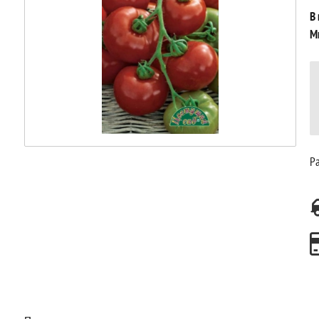
В
М
Ра