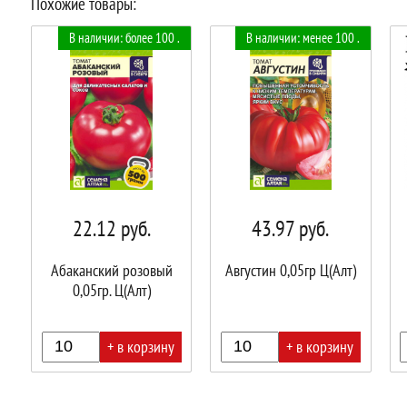
Похожие товары:
В наличии: более 100 .
В наличии: менее 100 .
22.12
руб.
43.97
руб.
Абаканский розовый
Августин 0,05гр Ц(Алт)
0,05гр. Ц(Алт)
+ в корзину
+ в корзину
В
В
В