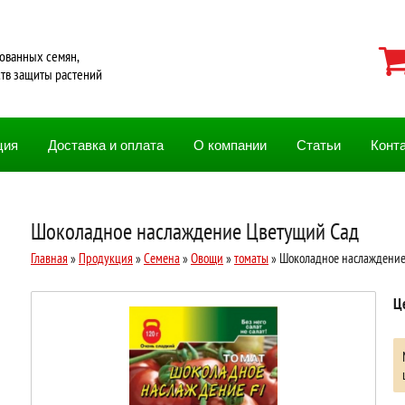
ованных семян,
ств защиты растений
ция
Доставка и оплата
О компании
Статьи
Конт
Шоколадное наслаждение Цветущий Сад
Главная
»
Продукция
»
Семена
»
Овощи
»
томаты
» Шоколадное наслаждение
Ц