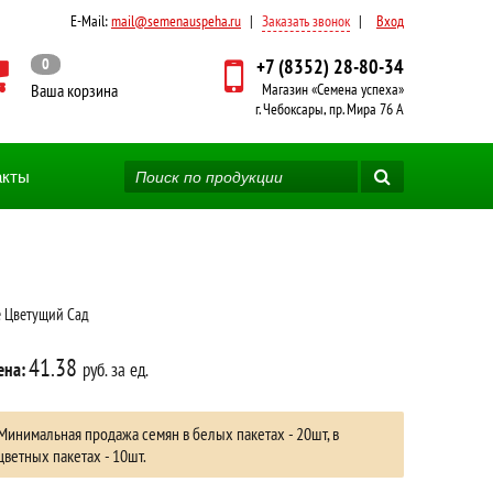
E-Mail:
mail@semenauspeha.ru
|
Заказать звонок
|
Вход
0
+7 (8352) 28-80-34
Ваша корзина
Магазин «Семена успеха»
г. Чебоксары, пр. Мира 76 А
акты
 Цветущий Сад
41.38
ена:
руб. за ед.
Минимальная продажа семян в белых пакетах - 20шт, в
цветных пакетах - 10шт.