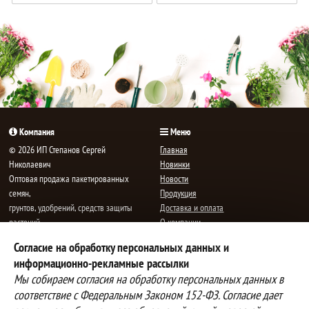
В
В
корзине!
корзине!
Компания
Меню
© 2026 ИП Степанов Сергей
Главная
Николаевич
Новинки
Oптовая продажа пакетированных
Новости
семян,
Продукция
грунтов, удобрений, средств защиты
Доставка и оплата
растений.
О компании
Все права защищены.
Статьи
Согласие на обработку персональных данных и
Контакты
E-mail:
mail@semenauspeha.ru
информационно-рекламные рассылки
Телефон: +7 (8352) 28-80-34
Мы собираем согласия на обработку персональных данных в
Адрес: г. Чебоксары, пр. Мира 76 А
соответствие с Федеральным Законом 152-ФЗ. Согласие дает