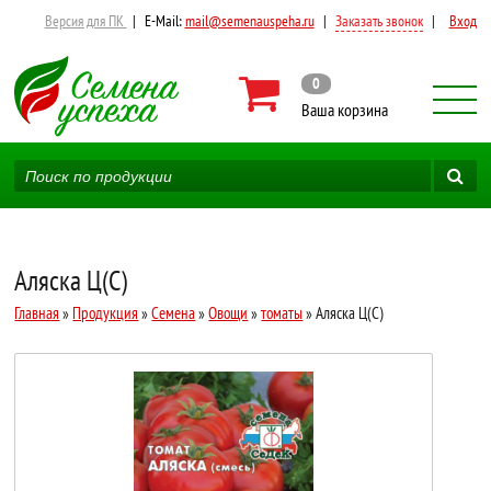
Версия для ПК
|
E-Mail:
mail@semenauspeha.ru
|
Заказать звонок
|
Вход
0
Ваша корзина
Аляска Ц(С)
Главная
»
Продукция
»
Семена
»
Овощи
»
томаты
» Аляска Ц(С)