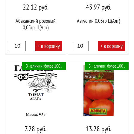
22.12
руб.
43.97
руб.
Абаканский розовый
Августин 0,05гр Ц(Алт)
0,05гр. Ц(Алт)
+ в корзину
+ в корзину
В
В
В наличии: более 100 .
В наличии: более 100 .
корзине!
корзине!
7.28
руб.
13.28
руб.