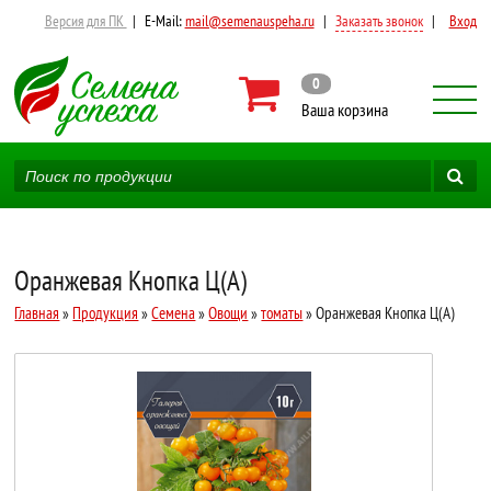
Версия для ПК
|
E-Mail:
mail@semenauspeha.ru
|
Заказать звонок
|
Вход
0
Ваша корзина
Оранжевая Кнопка Ц(А)
Главная
»
Продукция
»
Семена
»
Овощи
»
томаты
» Оранжевая Кнопка Ц(А)