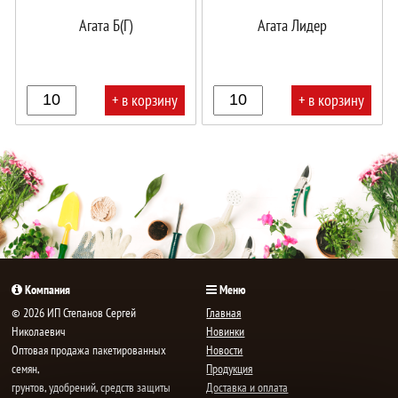
Агата Б(Г)
Агата Лидер
+ в корзину
+ в корзину
В
В
корзине!
корзине!
Компания
Меню
© 2026 ИП Степанов Сергей
Главная
Николаевич
Новинки
Oптовая продажа пакетированных
Новости
семян,
Продукция
грунтов, удобрений, средств защиты
Доставка и оплата