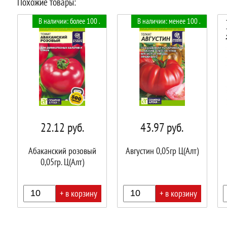
Похожие товары:
В наличии: более 100 .
В наличии: менее 100 .
22.12
руб.
43.97
руб.
Абаканский розовый
Августин 0,05гр Ц(Алт)
0,05гр. Ц(Алт)
+ в корзину
+ в корзину
В
В
В