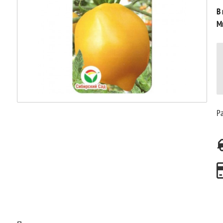
В
М
Ра