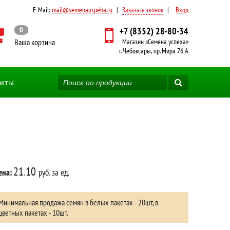
E-Mail:
mail@semenauspeha.ru
|
Заказать звонок
|
Вход
0
+7 (8352) 28-80-34
Ваша корзина
Магазин «Семена успеха»
г. Чебоксары, пр. Мира 76 А
акты
21.10
ена:
руб. за ед.
Минимальная продажа семян в белых пакетах - 20шт, в
цветных пакетах - 10шт.