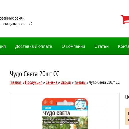
ованных семян,
ств защиты растений
ция
Доставка и оплата
О компании
Статьи
Конт
Чудо Света 20шт СС
Главная
»
Продукция
»
Семена
»
Овощи
»
томаты
» Чудо Света 20шт СС
Ц