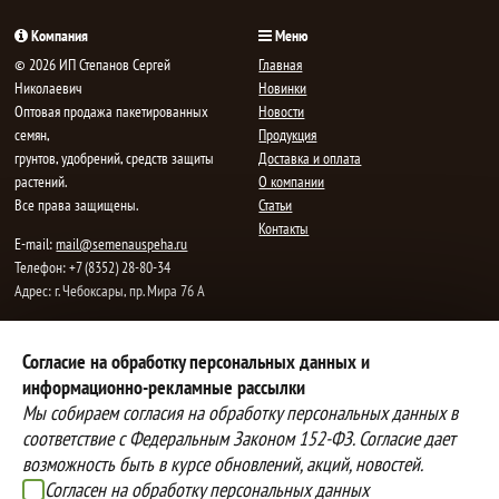
Компания
Меню
© 2026 ИП Степанов Сергей
Главная
Николаевич
Новинки
Oптовая продажа пакетированных
Новости
семян,
Продукция
грунтов, удобрений, средств защиты
Доставка и оплата
растений.
О компании
Все права защищены.
Статьи
Контакты
E-mail:
mail@semenauspeha.ru
Телефон: +7 (8352) 28-80-34
Адрес: г. Чебоксары, пр. Мира 76 А
Способы оплаты
Доставка
Согласие на обработку персональных данных и
информационно-рекламные рассылки
Вы можете оплатить покупки
Наша компания осуществляет
наличными при получении товара,
бесплатную
Мы собираем согласия на обработку персональных данных в
либо выбрать другой способ оплаты
доставку до терминалов транспортных
соответствие с Федеральным Законом 152-ФЗ. Согласие дает
Инструкция по оплате банковской
компаний.
возможность быть в курсе обновлений, акций, новостей.
картой
Подробнее об условиях условиях
Согласен на обработку персональных данных