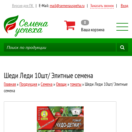
Версия для ПК
|
E-Mail:
mail@semenauspeha.ru
|
Заказать звонок
|
Вход
0
Ваша корзина
Шеди Леди 10шт/ Элитные семена
Главная
»
Продукция
»
Семена
»
Овощи
»
томаты
» Шеди Леди 10шт/ Элитные
семена