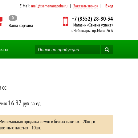
E-Mail:
mail@semenauspeha.ru
|
Заказать звонок
|
Вход
0
+7 (8352) 28-80-34
Ваша корзина
Магазин «Семена успеха»
г. Чебоксары, пр. Мира 76 А
акты
й СС
16.97
ена:
руб. за ед.
Минимальная продажа семян в белых пакетах - 20шт, в
цветных пакетах - 10шт.