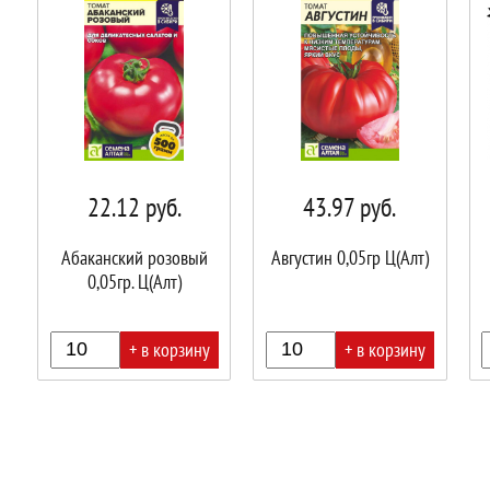
22.12
руб.
43.97
руб.
Абаканский розовый
Августин 0,05гр Ц(Алт)
0,05гр. Ц(Алт)
+ в корзину
+ в корзину
В
В
В
корзине!
корзине!
корз