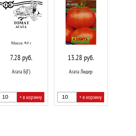
7.28
руб.
13.28
руб.
Агата Б(Г)
Агата Лидер
+ в корзину
+ в корзину
В
ине!
корзине!