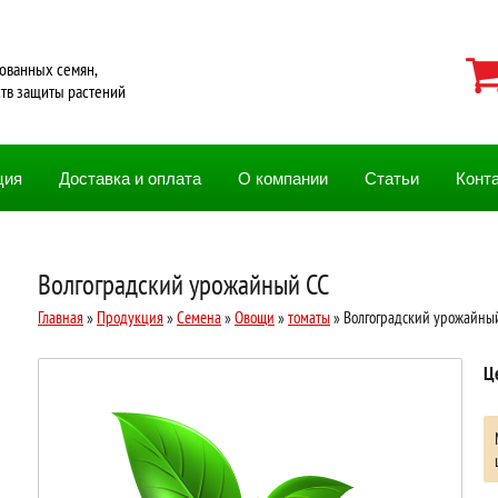
ованных семян,
ств защиты растений
ция
Доставка и оплата
О компании
Статьи
Конт
Волгоградский урожайный СС
Главная
»
Продукция
»
Семена
»
Овощи
»
томаты
» Волгоградский урожайны
Ц