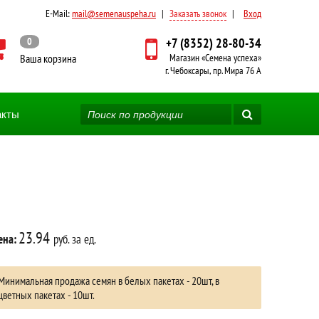
E-Mail:
mail@semenauspeha.ru
|
Заказать звонок
|
Вход
0
+7 (8352) 28-80-34
Ваша корзина
Магазин «Семена успеха»
г. Чебоксары, пр. Мира 76 А
акты
23.94
ена:
руб. за ед.
Минимальная продажа семян в белых пакетах - 20шт, в
цветных пакетах - 10шт.