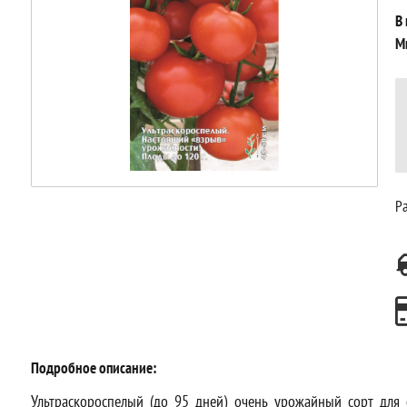
В
М
Ра
Подробное описание:
Ультраскороспелый (до 95 дней) очень урожайный сорт для 