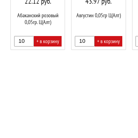
22.12
руб.
43.97
руб.
Абаканский розовый
Августин 0,05гр Ц(Алт)
0,05гр. Ц(Алт)
+ в корзину
+ в корзину
В
В
В
корзине!
корзине!
корз