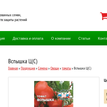
ованных семян,
ств защиты растений
ция
Доставка и оплата
О компании
Статьи
Конт
Вспышка Ц(С)
Главная
»
Продукция
»
Семена
»
Овощи
»
томаты
» Вспышка Ц(С)
Ц