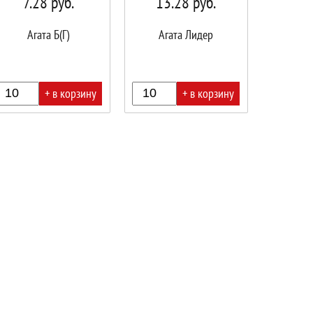
7.28
руб.
13.28
руб.
Агата Б(Г)
Агата Лидер
+ в корзину
+ в корзину
В
ине!
корзине!