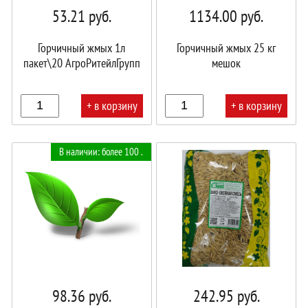
53.21
руб.
1134.00
руб.
Горчичный жмых 1л
Горчичный жмых 25 кг
пакет\20 АгроРитейлГрупп
мешок
+ в корзину
+ в корзину
В
В
В наличии: более 100 .
корзине!
корзине!
98.36
руб.
242.95
руб.