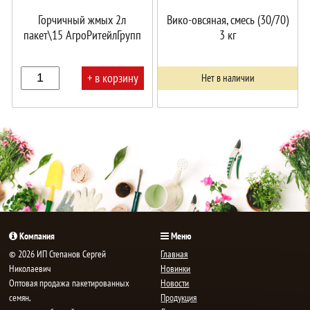
Горчичный жмых 2л
Вико-овсяная, смесь (30/70)
пакет\15 АгроРитейлГрупп
3 кг
+ в корзину
Нет в наличии
В
корзине!
Компания
Меню
© 2026 ИП Степанов Сергей
Главная
Николаевич
Новинки
Oптовая продажа пакетированных
Новости
семян,
Продукция