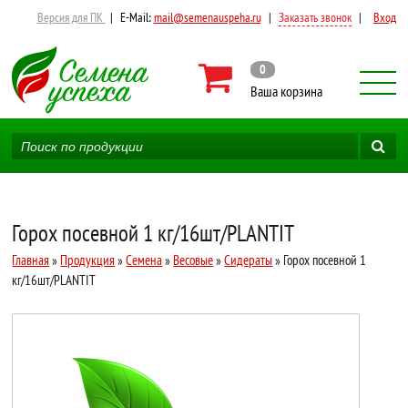
Версия для ПК
|
E-Mail:
mail@semenauspeha.ru
|
Заказать звонок
|
Вход
0
Ваша корзина
Горох посевной 1 кг/16шт/PLANTIT
Главная
»
Продукция
»
Семена
»
Весовые
»
Сидераты
» Горох посевной 1
кг/16шт/PLANTIT