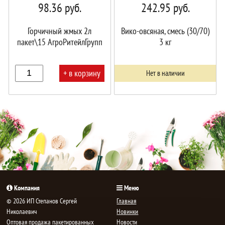
98.36
руб.
242.95
руб.
Горчичный жмых 2л
Вико-овсяная, смесь (30/70)
пакет\15 АгроРитейлГрупп
3 кг
+ в корзину
Нет в наличии
В
корзине!
Компания
Меню
© 2026 ИП Степанов Сергей
Главная
Николаевич
Новинки
Oптовая продажа пакетированных
Новости