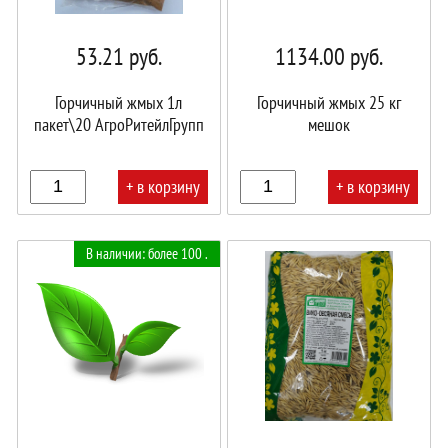
53.21
руб.
1134.00
руб.
Горчичный жмых 1л
Горчичный жмых 25 кг
пакет\20 АгроРитейлГрупп
мешок
+ в корзину
+ в корзину
В
В
В наличии: более 100 .
корзине!
корзине!