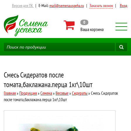
Версия для ПК
|
E-Mail:
mail@semenauspeha.ru
|
Заказать звонок
|
Вход
0
Ваша корзина
Смесь Сидератов после
томата,баклажана.перца 1кг\10шт
Главная
»
Продукция
»
Семена
»
Весовые
»
Сидераты
» Смесь Сидератов
после томата,баклажана.перца 1кг\10шт