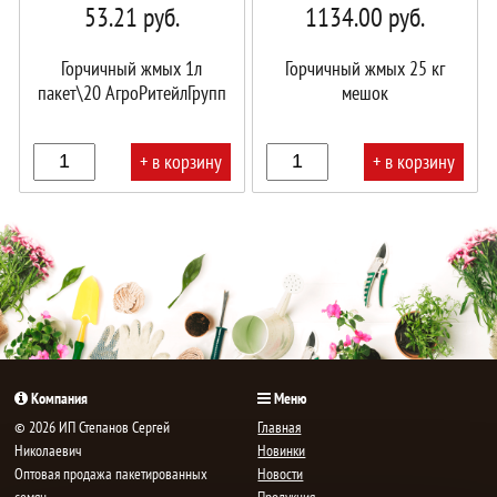
53.21
руб.
1134.00
руб.
Горчичный жмых 1л
Горчичный жмых 25 кг
пакет\20 АгроРитейлГрупп
мешок
+ в корзину
+ в корзину
В
В
корзине!
корзине!
Компания
Меню
© 2026 ИП Степанов Сергей
Главная
Николаевич
Новинки
Oптовая продажа пакетированных
Новости
семян,
Продукция