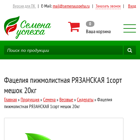
Версия для ПК
|
E-Mail:
mail@semenauspeha.ru
|
Заказать звонок
|
Вход
0
Ваша корзина
Фацелия пижмолистная РЯЗАНСКАЯ 1сорт
мешок 20кг
Главная
»
Продукция
»
Семена
»
Весовые
»
Сидераты
» Фацелия
пижмолистная РЯЗАНСКАЯ 1сорт мешок 20кг