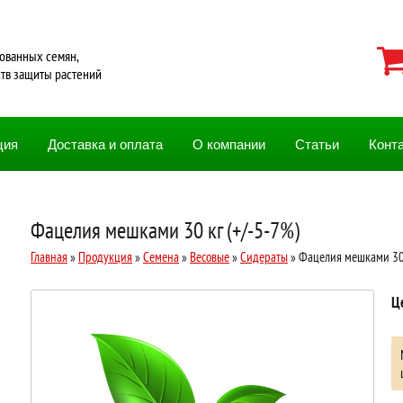
ованных семян,
ств защиты растений
ция
Доставка и оплата
О компании
Статьи
Конт
Фацелия мешками 30 кг (+/-5-7%)
Главная
»
Продукция
»
Семена
»
Весовые
»
Сидераты
» Фацелия мешками 30 
Ц