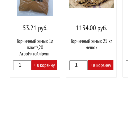
53.21
руб.
1134.00
руб.
Горчичный жмых 1л
Горчичный жмых 25 кг
пакет\20
мешок
АгроРитейлГрупп
+ в корзину
+ в корзину
В
В
В
корзине!
корзине!
корз