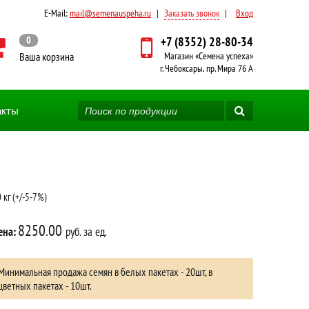
E-Mail:
mail@semenauspeha.ru
|
Заказать звонок
|
Вход
0
+7 (8352) 28-80-34
Ваша корзина
Магазин «Семена успеха»
г. Чебоксары, пр. Мира 76 А
акты
кг (+/-5-7%)
8250.00
ена:
руб. за ед.
Минимальная продажа семян в белых пакетах - 20шт, в
цветных пакетах - 10шт.