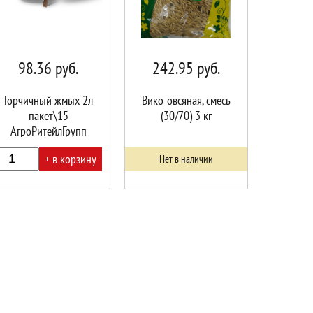
98.36
руб.
242.95
руб.
Горчичный жмых 2л
Вико-овсяная, смесь
пакет\15
(30/70) 3 кг
АгроРитейлГрупп
+ в корзину
Нет в наличии
ине!