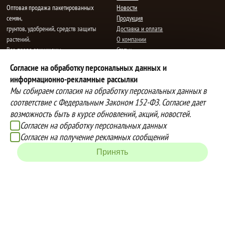
Oптовая продажа пакетированных
Новости
семян,
Продукция
грунтов, удобрений, средств защиты
Доставка и оплата
растений.
О компании
Все права защищены.
Статьи
Контакты
Согласие на обработку персональных данных и
E-mail:
mail@semenauspeha.ru
Телефон: +7 (8352) 28-80-34
информационно-рекламные рассылки
Адрес: г. Чебоксары, пр. Мира 76 А
Мы собираем согласия на обработку персональных данных в
соответствие с Федеральным Законом 152-ФЗ. Согласие дает
возможность быть в курсе обновлений, акций, новостей.
Способы оплаты
Доставка
Согласен на обработку персональных данных
Вы можете оплатить покупки
Наша компания осуществляет
Согласен на получение рекламных сообщений
наличными при получении товара,
бесплатную
Принять
либо выбрать другой способ оплаты
доставку до терминалов транспортных
Инструкция по оплате банковской
компаний.
картой
Подробнее об условиях условиях
оплаты и доставки
Создание сайта -
IZEX