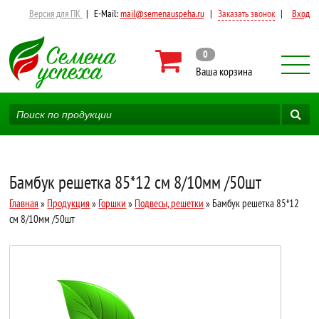
Версия для ПК
|
E-Mail:
mail@semenauspeha.ru
|
Заказать звонок
|
Вход
0
Ваша корзина
Бамбук решетка 85*12 см 8/10мм /50шт
Главная
»
Продукция
»
Горшки
»
Подвесы, решетки
» Бамбук решетка 85*12
см 8/10мм /50шт