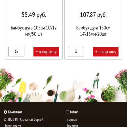
55.49
руб.
107.87
руб.
Бамбук дуга 105см 10\12
Бамбук дуга 150см
мм/50 шт
14\16мм/20шт
+ в корзину
+ в корзину
В
В
корзине!
корзине!
Компания
Меню
© 2026 ИП Степанов Сергей
Главная
Николаевич
Новинки