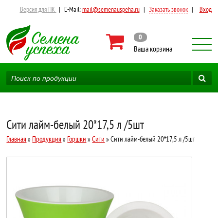
Версия для ПК
|
E-Mail:
mail@semenauspeha.ru
|
Заказать звонок
|
Вход
0
Ваша корзина
Сити лайм-белый 20*17,5 л /5шт
Главная
»
Продукция
»
Горшки
»
Сити
» Сити лайм-белый 20*17,5 л /5шт