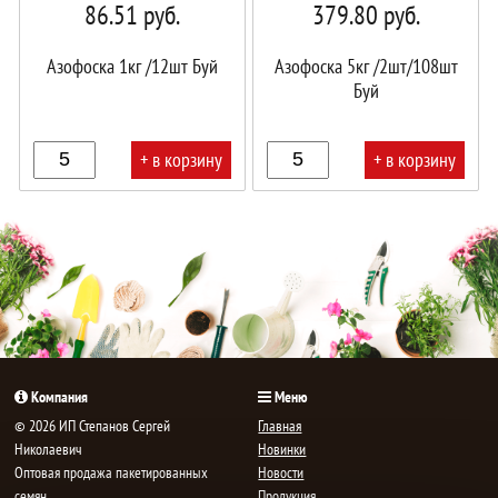
86.51
руб.
379.80
руб.
Азофоска 1кг /12шт Буй
Азофоска 5кг /2шт/108шт
Буй
+ в корзину
+ в корзину
В
В
корзине!
корзине!
Компания
Меню
© 2026 ИП Степанов Сергей
Главная
Николаевич
Новинки
Oптовая продажа пакетированных
Новости
семян,
Продукция