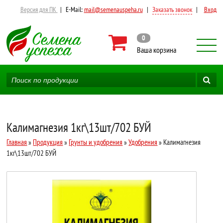
Версия для ПК
|
E-Mail:
mail@semenauspeha.ru
|
Заказать звонок
|
Вход
0
Ваша корзина
Калимагнезия 1кг\13шт/702 БУЙ
Главная
»
Продукция
»
Грунты и удобрения
»
Удобрения
» Калимагнезия
1кг\13шт/702 БУЙ