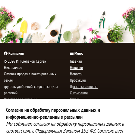
В
В
корзине!
корзине!
Компания
Меню
© 2026 ИП Степанов Сергей
Главная
Николаевич
Новинки
Oптовая продажа пакетированных
Новости
семян,
Продукция
грунтов, удобрений, средств защиты
Доставка и оплата
растений.
О компании
Все права защищены.
Статьи
Контакты
Согласие на обработку персональных данных и
E-mail:
mail@semenauspeha.ru
Телефон: +7 (8352) 28-80-34
информационно-рекламные рассылки
Адрес: г. Чебоксары, пр. Мира 76 А
Мы собираем согласия на обработку персональных данных в
соответствие с Федеральным Законом 152-ФЗ. Согласие дает