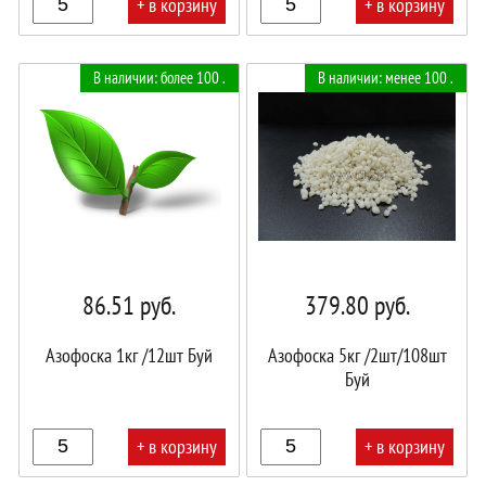
+ в корзину
+ в корзину
В
В
В наличии: более 100 .
В наличии: менее 100 .
корзине!
корзине!
86.51
руб.
379.80
руб.
Азофоска 1кг /12шт Буй
Азофоска 5кг /2шт/108шт
Буй
+ в корзину
+ в корзину