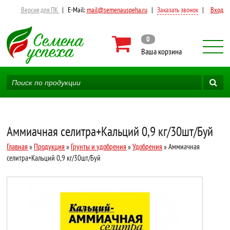
Версия для ПК
|
E-Mail:
mail@semenauspeha.ru
|
Заказать звонок
|
Вход
0
Ваша корзина
Аммиачная селитра+Кальций 0,9 кг/30шт/Буй
Главная
»
Продукция
»
Грунты и удобрения
»
Удобрения
» Аммиачная
селитра+Кальций 0,9 кг/30шт/Буй