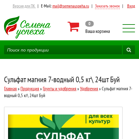
Версия для ПК
|
E-Mail:
mail@semenauspeha.ru
|
Заказать звонок
|
Вход
0
Ваша корзина
Сульфат магния 7-водный 0,5 кг\ 24шт Буй
Главная
»
Продукция
»
Грунты и удобрения
»
Удобрения
» Сульфат магния 7-
водный 0,5 кг\ 24шт Буй