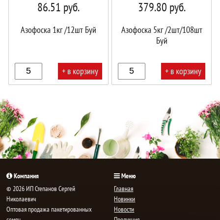
86.51
руб.
379.80
руб.
Азофоска 1кг /12шт Буй
Азофоска 5кг /2шт/108шт
Буй
+ в корзину
+ в корзину
В
В
корзине!
корзине!
Компания
Меню
© 2026 ИП Степанов Сергей
Главная
Николаевич
Новинки
Oптовая продажа пакетированных
Новости
семян,
Продукция