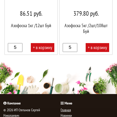
86.51
руб.
379.80
руб.
Азофоска 1кг /12шт Буй
Азофоска 5кг /2шт/108шт
Буй
+ в корзину
+ в корзину
В
В
корзине!
корзине!
Компания
Меню
© 2026 ИП Степанов Сергей
Главная
Николаевич
Новинки