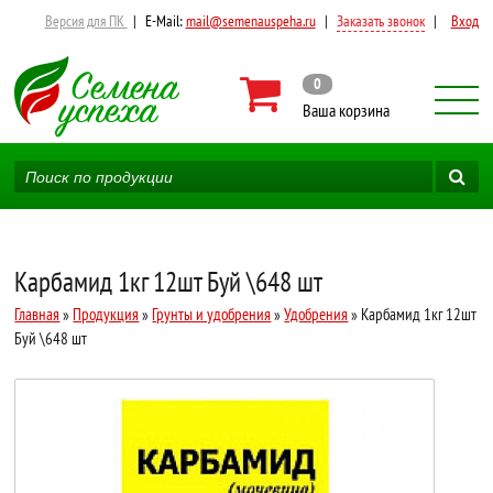
Версия для ПК
|
E-Mail:
mail@semenauspeha.ru
|
Заказать звонок
|
Вход
0
Ваша корзина
Карбамид 1кг 12шт Буй \648 шт
Главная
»
Продукция
»
Грунты и удобрения
»
Удобрения
» Карбамид 1кг 12шт
Буй \648 шт