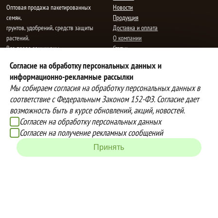
Oптовая продажа пакетированных
Новости
семян,
Продукция
грунтов, удобрений, средств защиты
Доставка и оплата
растений.
О компании
Все права защищены.
Статьи
Контакты
Согласие на обработку персональных данных и
E-mail:
mail@semenauspeha.ru
Телефон: +7 (8352) 28-80-34
информационно-рекламные рассылки
Адрес: г. Чебоксары, пр. Мира 76 А
Мы собираем согласия на обработку персональных данных в
соответствие с Федеральным Законом 152-ФЗ. Согласие дает
возможность быть в курсе обновлений, акций, новостей.
Способы оплаты
Доставка
Согласен на обработку персональных данных
Вы можете оплатить покупки
Наша компания осуществляет
Согласен на получение рекламных сообщений
наличными при получении товара,
бесплатную
Принять
либо выбрать другой способ оплаты
доставку до терминалов транспортных
Инструкция по оплате банковской
компаний.
картой
Подробнее об условиях условиях
оплаты и доставки
Создание сайта -
IZEX