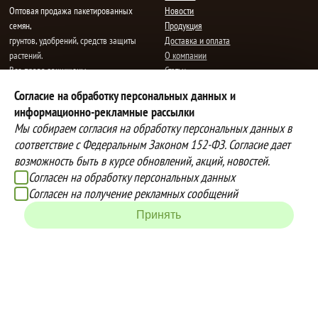
Oптовая продажа пакетированных
Новости
семян,
Продукция
грунтов, удобрений, средств защиты
Доставка и оплата
растений.
О компании
Все права защищены.
Статьи
Контакты
Согласие на обработку персональных данных и
E-mail:
mail@semenauspeha.ru
Телефон: +7 (8352) 28-80-34
информационно-рекламные рассылки
Адрес: г. Чебоксары, пр. Мира 76 А
Мы собираем согласия на обработку персональных данных в
соответствие с Федеральным Законом 152-ФЗ. Согласие дает
возможность быть в курсе обновлений, акций, новостей.
Способы оплаты
Доставка
Согласен на обработку персональных данных
Вы можете оплатить покупки
Наша компания осуществляет
Согласен на получение рекламных сообщений
наличными при получении товара,
бесплатную
Принять
либо выбрать другой способ оплаты
доставку до терминалов транспортных
Инструкция по оплате банковской
компаний.
картой
Подробнее об условиях условиях
оплаты и доставки
Создание сайта -
IZEX