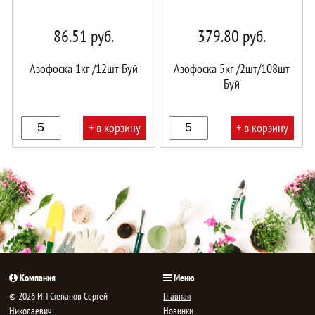
86.51
руб.
379.80
руб.
Азофоска 1кг /12шт Буй
Азофоска 5кг /2шт/108шт
Буй
+ в корзину
+ в корзину
В
В
корзине!
корзине!
Компания
Меню
© 2026 ИП Степанов Сергей
Главная
Николаевич
Новинки