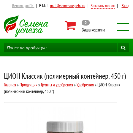
Версия для ПК
|
E-Mail:
mail@semenauspeha.ru
|
Заказать звонок
|
Вход
0
Ваша корзина
ЦИОН Классик (полимерный контейнер, 450 г)
Главная
»
Продукция
»
Грунты и удобрения
»
Удобрения
» ЦИОН Классик
(полимерный контейнер, 450 г)