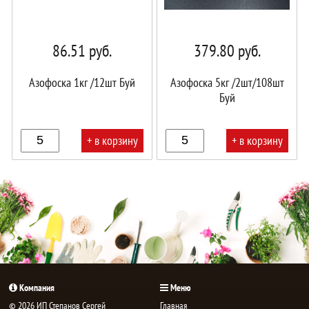
86.51
руб.
379.80
руб.
Азофоска 1кг /12шт Буй
Азофоска 5кг /2шт/108шт
Буй
+ в корзину
+ в корзину
В
В
корзине!
корзине!
Компания
Меню
© 2026 ИП Степанов Сергей
Главная