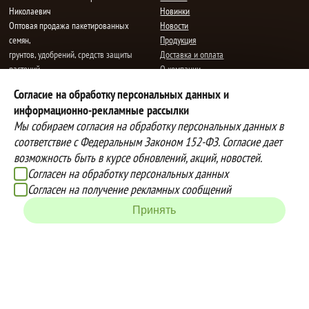
Николаевич
Новинки
Oптовая продажа пакетированных
Новости
семян,
Продукция
грунтов, удобрений, средств защиты
Доставка и оплата
растений.
О компании
Все права защищены.
Статьи
Согласие на обработку персональных данных и
Контакты
E-mail:
mail@semenauspeha.ru
информационно-рекламные рассылки
Телефон: +7 (8352) 28-80-34
Мы собираем согласия на обработку персональных данных в
Адрес: г. Чебоксары, пр. Мира 76 А
соответствие с Федеральным Законом 152-ФЗ. Согласие дает
возможность быть в курсе обновлений, акций, новостей.
Согласен на обработку персональных данных
Способы оплаты
Доставка
Согласен на получение рекламных сообщений
Вы можете оплатить покупки
Наша компания осуществляет
наличными при получении товара,
бесплатную
Принять
либо выбрать другой способ оплаты
доставку до терминалов транспортных
Инструкция по оплате банковской
компаний.
картой
Подробнее об условиях условиях
оплаты и доставки
Создание сайта -
IZEX