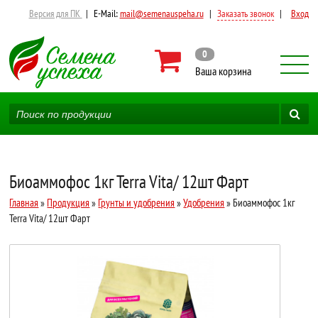
Версия для ПК
|
E-Mail:
mail@semenauspeha.ru
|
Заказать звонок
|
Вход
0
Ваша корзина
Биоаммофос 1кг Terra Vita/ 12шт Фарт
Главная
»
Продукция
»
Грунты и удобрения
»
Удобрения
» Биоаммофос 1кг
Terra Vita/ 12шт Фарт