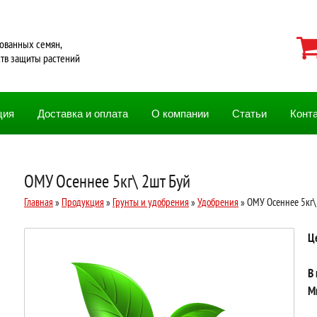
ованных семян,
ств защиты растений
ция
Доставка и оплата
О компании
Статьи
Конт
ОМУ Осеннее 5кг\ 2шт Буй
Главная
»
Продукция
»
Грунты и удобрения
»
Удобрения
» ОМУ Осеннее 5кг\
Ц
В
М