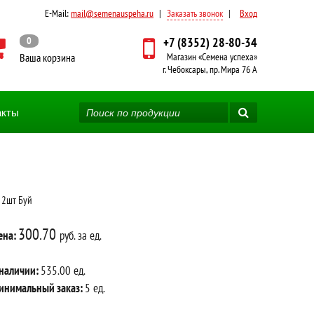
E-Mail:
mail@semenauspeha.ru
|
Заказать звонок
|
Вход
0
+7 (8352) 28-80-34
Ваша корзина
Магазин «Семена успеха»
г. Чебоксары, пр. Мира 76 А
акты
 2шт Буй
300.70
ена:
руб. за ед.
 наличии:
535.00 ед.
инимальный заказ:
5 ед.