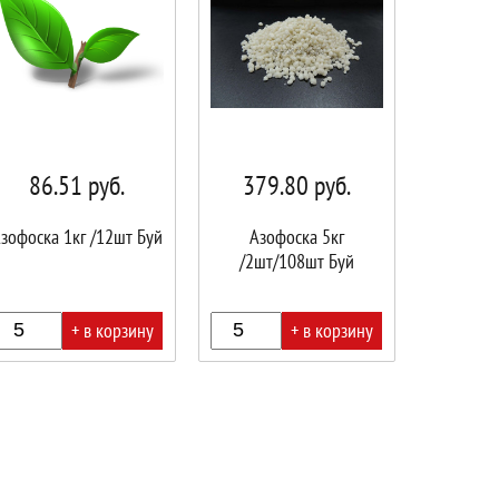
86.51
руб.
379.80
руб.
зофоска 1кг /12шт Буй
Азофоска 5кг
/2шт/108шт Буй
+ в корзину
+ в корзину
В
ине!
корзине!