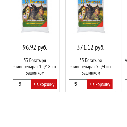
96.92
руб.
371.12
руб.
33 Богатыря
33 Богатыря
А
-биопрепарат 1 л/18 шт
-биопрепарат 5 л/4 шт
Башинком
Башинком
+ в корзину
+ в корзину
В
В
В
корзине!
корзине!
корз