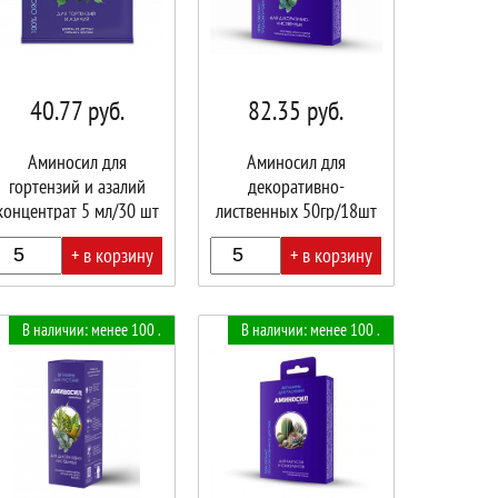
40.77
руб.
82.35
руб.
Аминосил для
Аминосил для
гортензий и азалий
декоративно-
концентрат 5 мл/30 шт
лиственных 50гр/18шт
+ в корзину
+ в корзину
В
В наличии: менее 100 .
В наличии: менее 100 .
ине!
корзине!