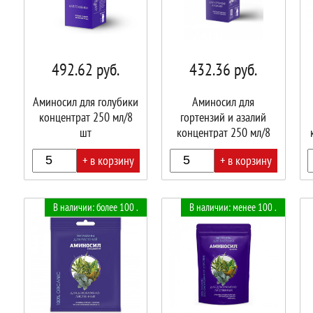
492.62
руб.
432.36
руб.
Аминосил для голубики
Аминосил для
концентрат 250 мл/8
гортензий и азалий
шт
концентрат 250 мл/8
шт
+ в корзину
+ в корзину
В
В
В
В наличии: более 100 .
В наличии: менее 100 .
корзине!
корзине!
корз