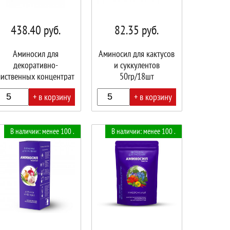
438.40
руб.
82.35
руб.
Аминосил для
Аминосил для кактусов
декоративно-
и суккулентов
лиственных концентрат
50гр/18шт
250 мл/8 шт
+ в корзину
+ в корзину
В
В наличии: менее 100 .
В наличии: менее 100 .
ине!
корзине!