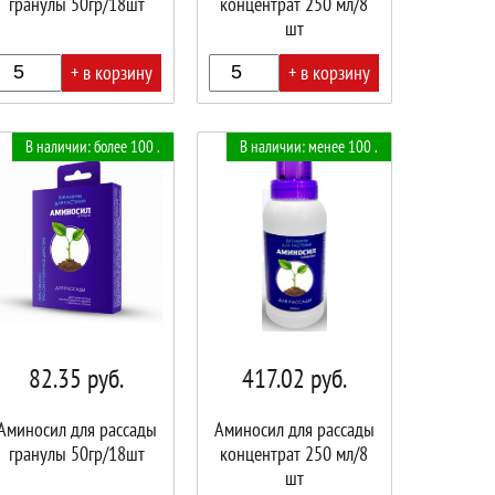
гранулы 50гр/18шт
концентрат 250 мл/8
шт
+ в корзину
+ в корзину
В
В наличии: более 100 .
В наличии: менее 100 .
ине!
корзине!
82.35
руб.
417.02
руб.
Аминосил для рассады
Аминосил для рассады
гранулы 50гр/18шт
концентрат 250 мл/8
шт