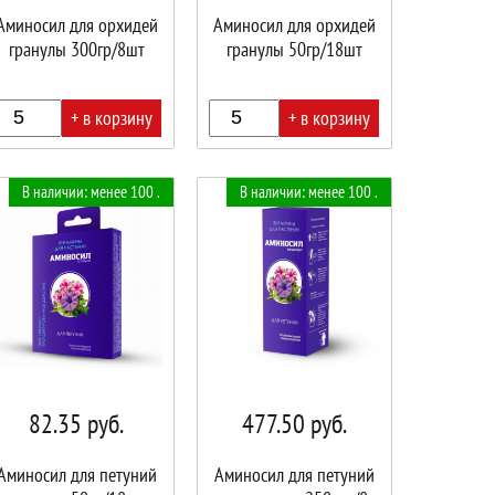
Аминосил для орхидей
Аминосил для орхидей
гранулы 300гр/8шт
гранулы 50гр/18шт
+ в корзину
+ в корзину
В
В наличии: менее 100 .
В наличии: менее 100 .
ине!
корзине!
82.35
руб.
477.50
руб.
Аминосил для петуний
Аминосил для петуний