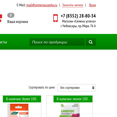
E-Mail:
mail@semenauspeha.ru
|
Заказать звонок
|
Вход
0
+7 (8352) 28-80-34
Ваша корзина
Магазин «Семена успеха»
г. Чебоксары, пр. Мира 76 А
акты
Сортировать по цене:
Без сортировки
В наличии: более 100 .
В наличии: менее 100 .