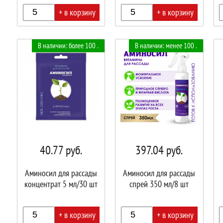
+ в корзину
+ в корзину
В
В
В
В наличии: более 100 .
В наличии: менее 100 .
корзине!
корзине!
корз
40.77
руб.
397.04
руб.
Аминосил для рассады
Аминосил для рассады
концентрат 5 мл/30 шт
спрей 350 мл/8 шт
+ в корзину
+ в корзину