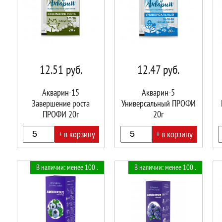
12.51
руб.
12.47
руб.
Акварин-15
Акварин-5
Завершение роста
Универсальный ПРОФИ
ПРОФИ 20г
20г
+ в корзину
+ в корзину
В
В
В
В наличии: менее 100 .
В наличии: менее 100 .
корзине!
корзине!
корз