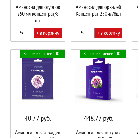
Аминосил для огурцов
Аминосил для орхидей
250 мл концентрат/8
Концентрат 250мл/8шт
шт
+ в корзину
+ в корзину
В
В
В
В наличии: более 100 .
В наличии: менее 100 .
корзине!
корзине!
корз
40.77
руб.
448.77
руб.
Аминосил для орхидей
Аминосил для петуний