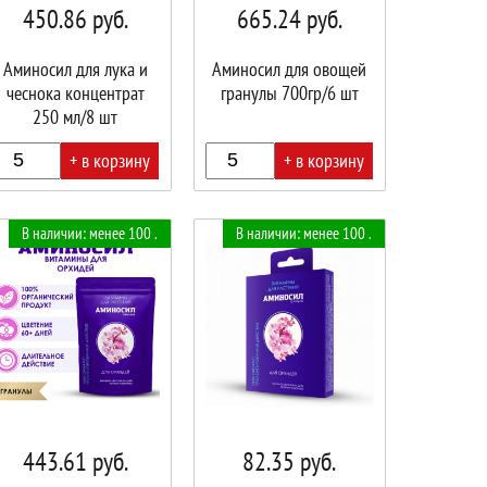
450.86
руб.
665.24
руб.
Аминосил для лука и
Аминосил для овощей
чеснока концентрат
гранулы 700гр/6 шт
250 мл/8 шт
+ в корзину
+ в корзину
В
В наличии: менее 100 .
В наличии: менее 100 .
ине!
корзине!
443.61
руб.
82.35
руб.