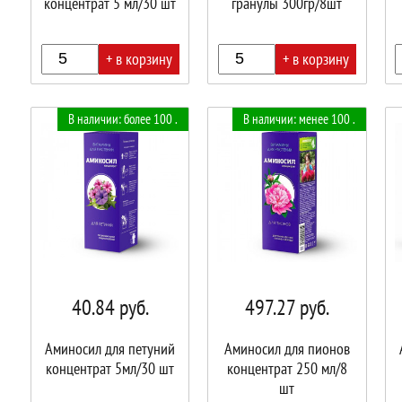
концентрат 5 мл/30 шт
гранулы 300гр/8шт
+ в корзину
+ в корзину
В
В
В
В наличии: более 100 .
В наличии: менее 100 .
корзине!
корзине!
корз
40.84
руб.
497.27
руб.
Аминосил для петуний
Аминосил для пионов
концентрат 5мл/30 шт
концентрат 250 мл/8
шт