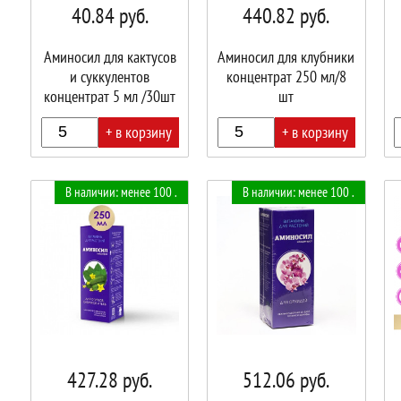
40.84
руб.
440.82
руб.
Аминосил для кактусов
Аминосил для клубники
и суккулентов
концентрат 250 мл/8
концентрат 5 мл /30шт
шт
+ в корзину
+ в корзину
В
В
В
В наличии: менее 100 .
В наличии: менее 100 .
корзине!
корзине!
корз
427.28
руб.
512.06
руб.