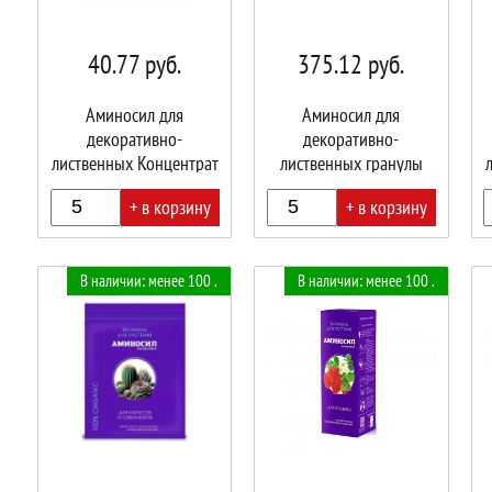
40.77
руб.
375.12
руб.
Аминосил для
Аминосил для
декоративно-
декоративно-
лиственных Концентрат
лиственных гранулы
5 мл/30 шт "
300гр/8шт
+ в корзину
+ в корзину
В
В
В
В наличии: менее 100 .
В наличии: менее 100 .
корзине!
корзине!
корз