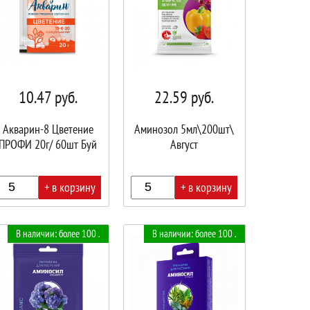
10.47
руб.
22.59
руб.
Акварин-8 Цветение
Аминозол 5мл\200шт\
ПРОФИ 20г/ 60шт Буй
Август
+ в корзину
+ в корзину
В
В наличии: более 100 .
В наличии: более 100 .
ине!
корзине!