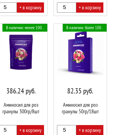
+ в корзину
+ в корзину
В
В наличии: менее 100 .
В наличии: более 100 .
ине!
корзине!
386.24
руб.
82.35
руб.
Аминосил для роз
Аминосил для роз
гранулы 300гр/8шт
гранулы 50гр/18шт
+ в корзину
+ в корзину