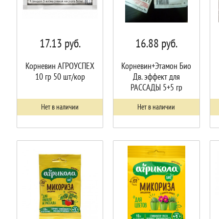
17.13
руб.
16.88
руб.
Корневин АГРОУСПЕХ
Корневин+Этамон Био
10 гр 50 шт/кор
Дв. эффект для
РАССАДЫ 5+5 гр
100шт/кор МосАгро
Нет в наличии
Нет в наличии