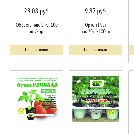
28.08
руб.
9.87
руб.
Оберегъ пак. 1 мл 100
Ортон Рост
шт/кор
пак.20гр\100шт
Нет в наличии
Нет в наличии