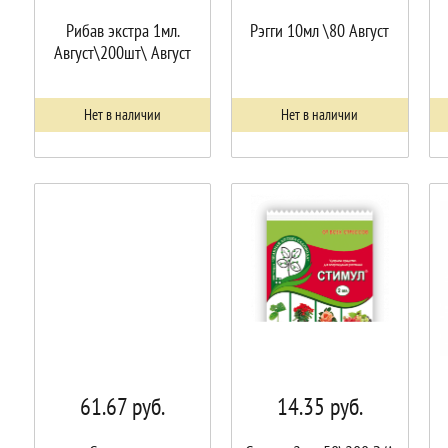
Рибав экстра 1мл.
Рэгги 10мл \80 Август
Август\200шт\ Август
Нет в наличии
Нет в наличии
61.67
руб.
14.35
руб.