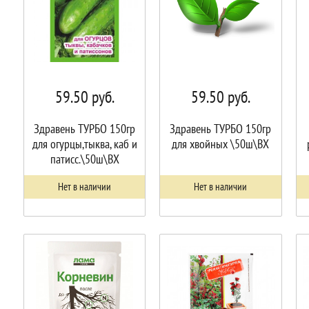
59.50
руб.
59.50
руб.
Здравень ТУРБО 150гр
Здравень ТУРБО 150гр
для огурцы,тыква, каб и
для хвойных \50ш\ВХ
патисс.\50ш\ВХ
Нет в наличии
Нет в наличии